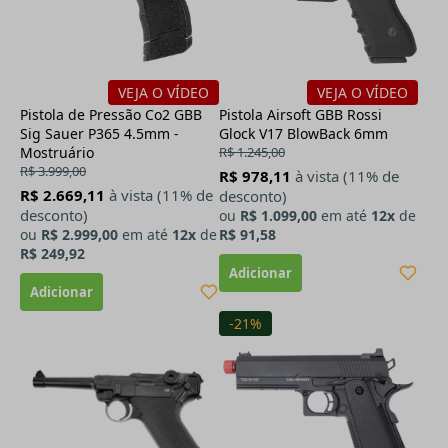
VEJA O VÍDEO
VEJA O VÍDEO
Pistola de Pressão Co2 GBB
Pistola Airsoft GBB Rossi
Sig Sauer P365 4.5mm -
Glock V17 BlowBack 6mm
Mostruário
R$ 1.245,00
R$ 3.999,00
R$ 978,11
à vista (11% de
R$ 2.669,11
à vista (11% de
desconto)
desconto)
ou
R$ 1.099,00
em até
12x
de
ou
R$ 2.999,00
em até
12x
de
R$ 91,58
R$ 249,92
-21%