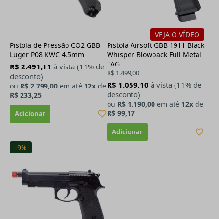
VEJA O VÍDEO
Pistola de Pressão CO2 GBB
Pistola Airsoft GBB 1911 Black
Luger P08 KWC 4.5mm
Whisper Blowback Full Metal
TAG
R$ 2.491,11
à vista (11% de
R$ 1.499,00
desconto)
R$ 1.059,10
à vista (11% de
ou
R$ 2.799,00
em até
12x
de
desconto)
R$ 233,25
ou
R$ 1.190,00
em até
12x
de
R$ 99,17
-9%