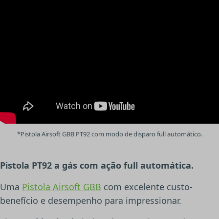
*Pistola Airsoft GBB PT92 com modo de disparo full automático.
Pistola PT92 a gás com ação full automática.
Uma
Pistola Airsoft GBB
com excelente custo-
benefício e desempenho para impressionar.