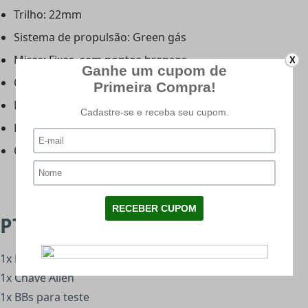
Trilho: 22mm
Sistema de propulsão: Green gás
Miras: Fixas, sem pontos brancos
X
Cão: funcional de ação dupla
Munição recomendada: Esferas de plástico 0,20g
Magazine: Metal
Capacidade do magazine: 25bbs
PT92 ACOMPANHA:
1x Magazine
1x Chave Allen
1x BBs para teste