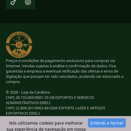
Preços e condições de pagamento exclusivos para compras via
Internet. Vendas sujeitas à análise e confirmação de dados. Fica
garantida a empresa a eventual retificação das ofertas e erros de
digitação que possam ter sido veiculados, podendo ser estornado a
compra.
© 2026 - Loja da Carabina
CNPJ 28.155.065/0001-25 GB ESPORTES E SERVICOS
ADMINISTRATIVOS EIRELI
CNPJ 22.809.301/0002-84 D2M ESPORTE LAZER E ARTIGOS
ESPORTIVOS EIRELI
CNPJ 38.283.264/0001-72 LC ESPORTES E LAZER LTDA
Nós utilizamos cookies para melhorar
Entendi e Fechar
CNPJ 42.084.009/0001-78 2G E B ESPORTE E LAZER LTDA
sua experiência de navegação em nossa