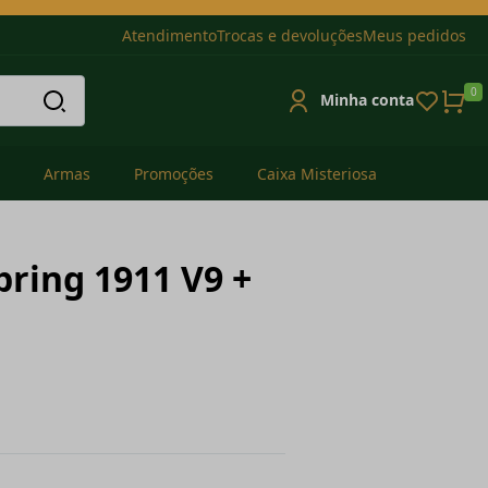
Atendimento
Trocas e devoluções
Meus pedidos
0
Minha conta
Armas
Promoções
Caixa Misteriosa
Spring 1911 V9 +