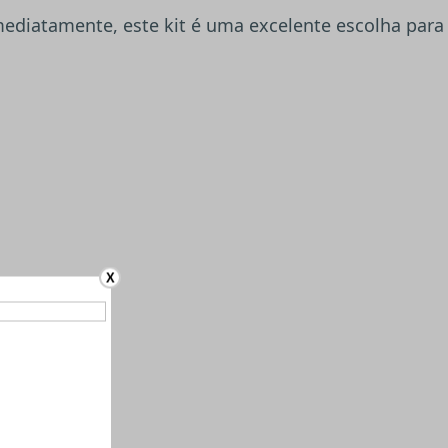
 imediatamente, este kit é uma excelente escolha para
X