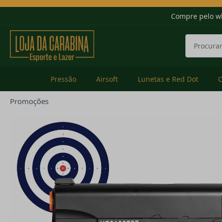
Compre pelo w
Pressão
Airsoft
Lunetas e Red Dot
Promoções