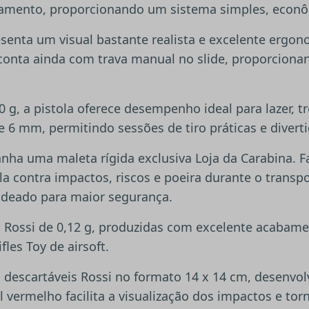
tilhamento, proporcionando um sistema simples, econ
presenta um visual bastante realista e excelente er
 conta ainda com trava manual no slide, proporcion
 g, a pistola oferece desempenho ideal para lazer, t
 6 mm, permitindo sessões de tiro práticas e diverti
a uma maleta rígida exclusiva Loja da Carabina. Fab
ola contra impactos, riscos e poeira durante o tran
adeado para maior segurança.
Rossi de 0,12 g, produzidas com excelente acabame
les Toy de airsoft.
escartáveis Rossi no formato 14 x 14 cm, desenvolvi
 vermelho facilita a visualização dos impactos e tor