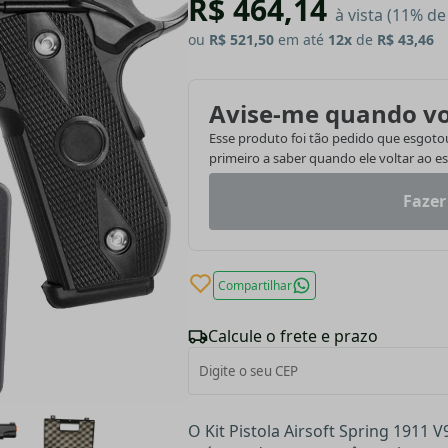
R$ 464,14
à vista (11% d
ou
R$ 521,50
em até
12x
de
R$ 43,46
Avise-me quando vo
Esse produto foi tão pedido que esgotou.
primeiro a saber quando ele voltar ao e
Fazer
Compartilhar
Calcule o frete e prazo
O Kit Pistola Airsoft Spring 1911 V