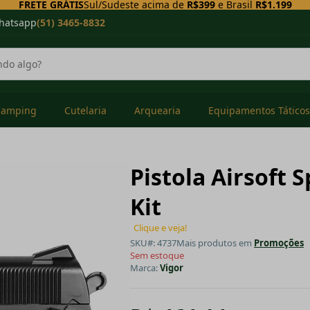
FRETE GRÁTIS
Sul/Sudeste acima de
R$399
e Brasil
R$1.199
hatsapp
(51) 3465-8832
Camping
Cutelaria
Arquearia
Equipamentos Táticos
Pistola Airsoft 
Kit
Clique e veja!
SKU#: 4737
Mais produtos em
Promoções
Sem estoque
Marca:
Vigor