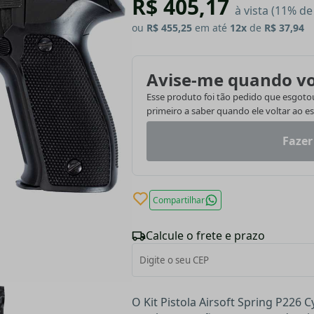
R$ 405,17
à vista (11% d
ou
R$ 455,25
em até
12x
de
R$ 37,94
Avise-me quando vo
Esse produto foi tão pedido que esgotou.
primeiro a saber quando ele voltar ao e
Fazer
Compartilhar
Calcule o frete e prazo
O Kit Pistola Airsoft Spring P226 