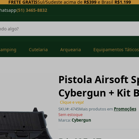
FRETE GRÁTIS
Sul/Sudeste acima de
R$399
e Brasil
R$1.199
hatsapp
(51) 3465-8832
Camping
Cutelaria
Arquearia
Equipamentos Táticos
Pistola Airsoft 
Cybergun + Kit 
Clique e veja!
SKU#: 4745
Mais produtos em
Promoções
Sem estoque
Marca:
Cybergun