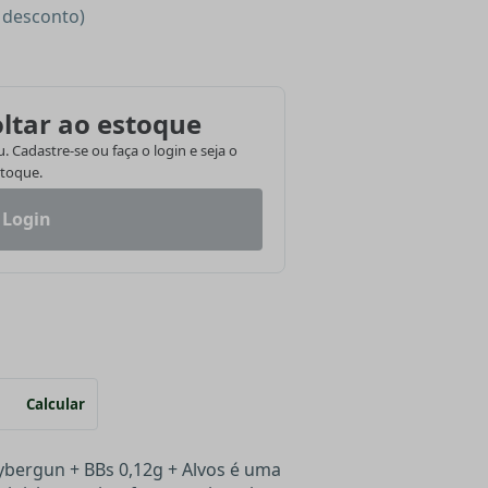
e desconto)
ltar ao estoque
 Cadastre-se ou faça o login e seja o
stoque.
 Login
Calcular
Cybergun + BBs 0,12g + Alvos é uma