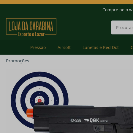
Compre pelo w
Pressão
Airsoft
Lunetas e Red Dot
Promoções