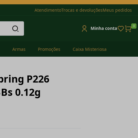
Atendimento
Trocas e devoluções
Meus pedidos
0
Minha conta
Armas
Promoções
Caixa Misteriosa
Spring P226
BBs 0.12g