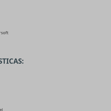
rsoft
STICAS:
el