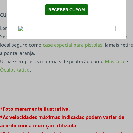
CUIDADOS COM AIRSOFT:
Ler o Manual antes de usar o produto;
Sempre transporte sua airsoft portando a nota fiscal, em
local seguro como
case especial para pistolas
. Jamais retire
a ponta laranja.
Utilize sempre os materiais de proteção como
Máscara
e
Óculos tático
.
*Foto meramente ilustrativa.
*As velocidades máximas indicadas podem variar de
acordo com a munição utilizada.