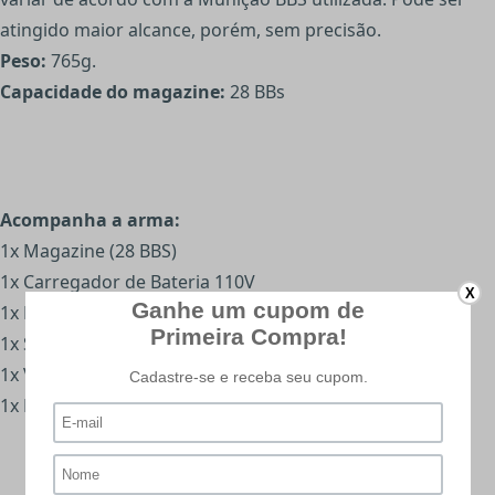
atingido maior alcance, porém, sem precisão.
Peso:
765g.
Capacidade do magazine:
28 BBs
Acompanha a arma:
1x Magazine (28 BBS)
1x Carregador de Bateria 110V
X
1x Bateria 7.2v 500 mAh
1x Speedloader
1x Vareta de limpeza
1x Manual de garantia e uso.