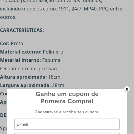
Indicado para utilização com varios modelos,
incluindo modelos como: 1911, 24/7, MP40, PPQ entre
outros.
CARACTERÍSTICAS:
Cor:
Preta
Material externo:
Polímero
Material interno:
Espuma
Fechamento por pressão
Altura aproximada:
18cm
Largura aproximada:
28cm
X
Comprimento aproximado:
6cm
Aplicação:
Armas Curtas
DESCRIÇÃO: (Speedloader Airsoft - 155 BB's - Target )
Speedloader da Target, indicado para recarga rapida do