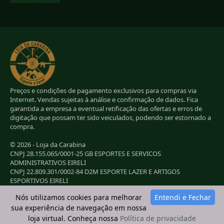
Preços e condições de pagamento exclusivos para compras via
Internet. Vendas sujeitas à análise e confirmação de dados. Fica
garantida a empresa a eventual retificação das ofertas e erros de
digitação que possam ter sido veiculados, podendo ser estornado a
compra.
© 2026 - Loja da Carabina
CNPJ 28.155.065/0001-25 GB ESPORTES E SERVICOS
ADMINISTRATIVOS EIRELI
CNPJ 22.809.301/0002-84 D2M ESPORTE LAZER E ARTIGOS
ESPORTIVOS EIRELI
CNPJ 38.283.264/0001-72 LC ESPORTES E LAZER LTDA
Nós utilizamos cookies para melhorar
Entendi e Fechar
CNPJ 42.084.009/0001-78 2G E B ESPORTE E LAZER LTDA
sua experiência de navegação em nossa
loja virtual. Conheça nossa
Política de privacidade