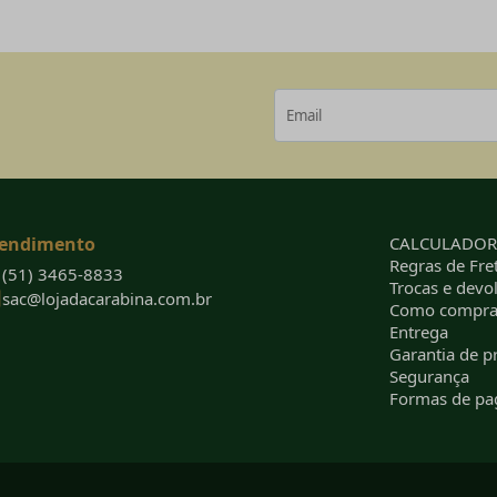
endimento
CALCULADORA
Regras de Fret
(51) 3465-8833
Trocas e devo
sac@lojadacarabina.com.br
Como compra
Entrega
Garantia de p
Segurança
Formas de p