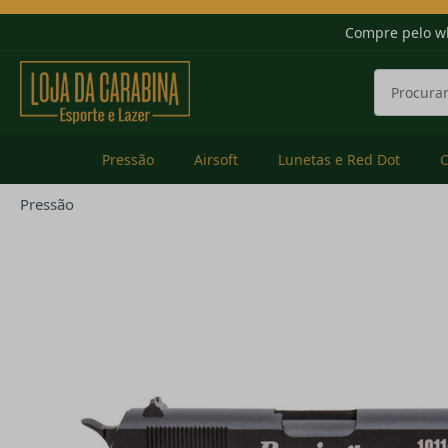
Compre pelo w
Pressão
Airsoft
Lunetas e Red Dot
Pressão