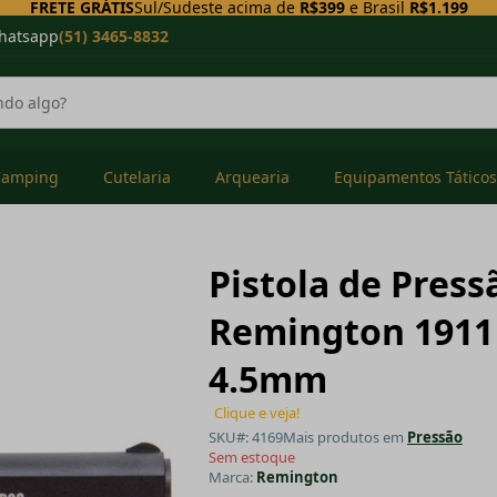
FRETE GRÁTIS
Sul/Sudeste acima de
R$399
e Brasil
R$1.199
hatsapp
(51) 3465-8832
Camping
Cutelaria
Arquearia
Equipamentos Táticos
Pistola de Press
Remington 1911 
4.5mm
Clique e veja!
SKU#: 4169
Mais produtos em
Pressão
Sem estoque
Marca:
Remington