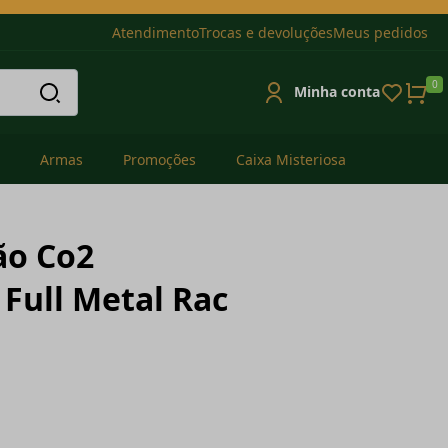
Atendimento
Trocas e devoluções
Meus pedidos
0
Minha conta
Armas
Promoções
Caixa Misteriosa
ão Co2
Full Metal Rac