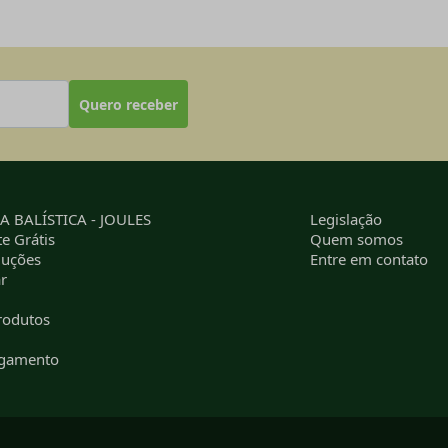
Quero receber
 BALÍSTICA - JOULES
Legislação
e Grátis
Quem somos
luções
Entre em contato
r
rodutos
agamento