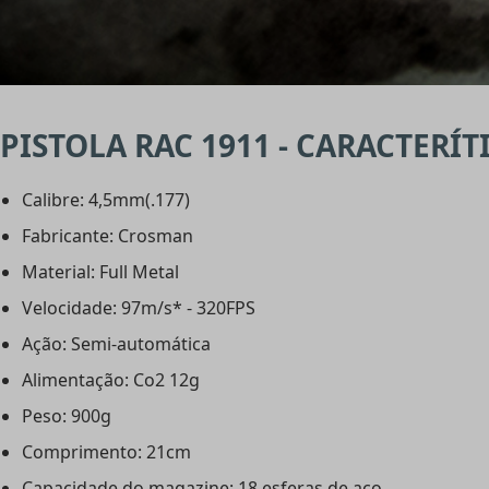
PISTOLA RAC 1911 - CARACTERÍT
Calibre: 4,5mm(.177)
Fabricante: Crosman
Material: Full Metal
Velocidade: 97m/s* - 320FPS
Ação: Semi-automática
Alimentação: Co2 12g
Peso: 900g
Comprimento: 21cm
Capacidade do magazine: 18 esferas de aço