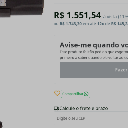
R$ 1.551,54
à vista (11
ou
R$ 1.743,30
em até
12x
de
R$ 145,2
Avise-me quando vo
Esse produto foi tão pedido que esgotou.
primeiro a saber quando ele voltar ao e
Fazer
Compartilhar
Calcule o frete e prazo