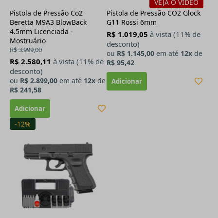
VEJA O VÍDEO
Pistola de Pressão Co2
Pistola de Pressão CO2 Glock
Beretta M9A3 BlowBack
G11 Rossi 6mm
4.5mm Licenciada -
R$ 1.019,05
à vista (11% de
Mostruário
desconto)
R$ 3.999,00
ou
R$ 1.145,00
em até
12x
de
R$ 2.580,11
à vista (11% de
R$ 95,42
desconto)
ou
R$ 2.899,00
em até
12x
de
R$ 241,58
-12%