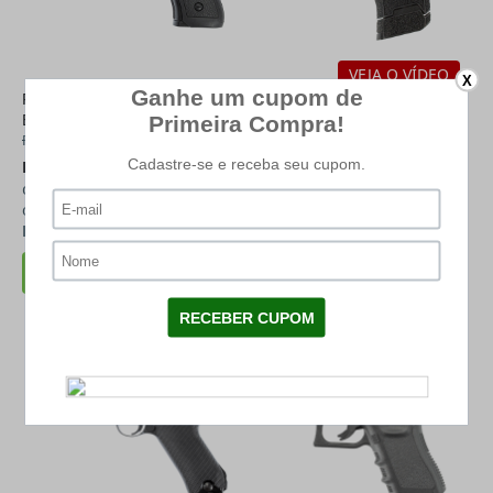
VEJA O VÍDEO
X
Pistola de Pressão Co2 GNB
Pistola de Pressão Co2 GBB
Beretta M9 Rossi 4.5mm
Sig Sauer P365 4.5mm -
R$ 745,00
Mostruário
R$ 3.999,00
R$ 595,41
à vista (11% de
R$ 2.669,11
à vista (11% de
desconto)
desconto)
ou
R$ 669,00
em até
12x
de
R$ 55,75
ou
R$ 2.999,00
em até
12x
de
R$ 249,92
-27%