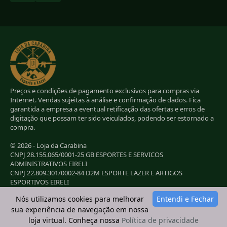
Preços e condições de pagamento exclusivos para compras via
Internet. Vendas sujeitas à análise e confirmação de dados. Fica
garantida a empresa a eventual retificação das ofertas e erros de
digitação que possam ter sido veiculados, podendo ser estornado a
compra.
© 2026 - Loja da Carabina
CNPJ 28.155.065/0001-25 GB ESPORTES E SERVICOS
ADMINISTRATIVOS EIRELI
CNPJ 22.809.301/0002-84 D2M ESPORTE LAZER E ARTIGOS
ESPORTIVOS EIRELI
CNPJ 38.283.264/0001-72 LC ESPORTES E LAZER LTDA
Nós utilizamos cookies para melhorar
Entendi e Fechar
CNPJ 42.084.009/0001-78 2G E B ESPORTE E LAZER LTDA
sua experiência de navegação em nossa
loja virtual. Conheça nossa
Política de privacidade