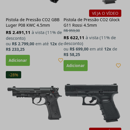
VEJA O VÍDEO
Pistola de Pressão CO2 GBB
Pistola de Pressão CO2 Glock
Luger P08 KWC 4.5mm
G11 Rossi 4.5mm
R$ 959,00
R$ 2.491,11
à vista (11% de
R$ 622,11
à vista (11% de
desconto)
desconto)
ou
R$ 2.799,00
em até
12x
de
ou
R$ 699,00
em até
12x
de
R$ 233,25
R$ 58,25
-28%