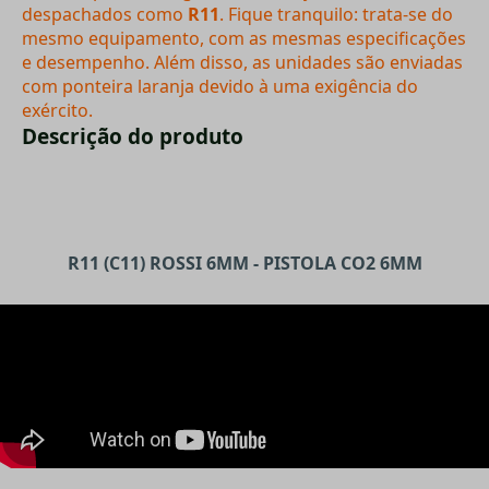
despachados como
R11
. Fique tranquilo: trata-se do
mesmo equipamento, com as mesmas especificações
e desempenho. Além disso, as unidades são enviadas
com ponteira laranja devido à uma exigência do
exército.
Descrição do produto
R11 (C11) ROSSI 6MM - PISTOLA CO2 6MM