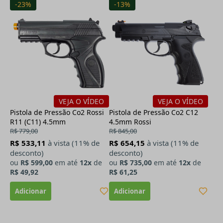
-23%
-13%
VEJA O VÍDEO
VEJA O VÍDEO
Pistola de Pressão Co2 Rossi
Pistola de Pressão Co2 C12
R11 (C11) 4.5mm
4.5mm Rossi
R$ 779,00
R$ 845,00
R$ 533,11
à vista (11% de
R$ 654,15
à vista (11% de
desconto)
desconto)
ou
R$ 599,00
em até
12x
de
ou
R$ 735,00
em até
12x
de
R$ 49,92
R$ 61,25