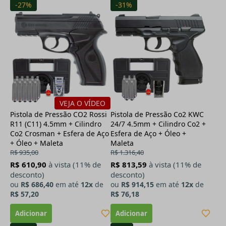
-27%
-31%
VEJA O VÍDEO
Pistola de Pressão CO2 Rossi
Pistola de Pressão Co2 KWC
R11 (C11) 4.5mm + Cilindro
24/7 4.5mm + Cilindro Co2 +
Co2 Crosman + Esfera de Aço
Esfera de Aço + Óleo +
+ Óleo + Maleta
Maleta
R$ 935,00
R$ 1.316,40
R$ 610,90
à vista (11% de
R$ 813,59
à vista (11% de
desconto)
desconto)
ou
R$ 686,40
em até
12x
de
ou
R$ 914,15
em até
12x
de
R$ 57,20
R$ 76,18