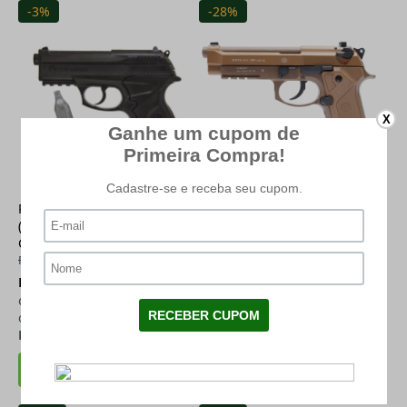
-3%
-28%
X
VEJA O VÍDEO
Pistola de Pressão CO2 R11
Pistola de Pressão Co2
(C11) Rossi 6mm + Cilindro
Beretta M9A3 FDE BlowBack
Co2
4.5mm Licenciada Full Metal
R$ 871,90
- Mostruário
R$ 3.999,00
R$ 755,12
à vista (11% de
R$ 2.580,11
à vista (11% de
desconto)
desconto)
ou
R$ 848,45
em até
12x
de
R$ 70,70
ou
R$ 2.899,00
em até
12x
de
R$ 241,58