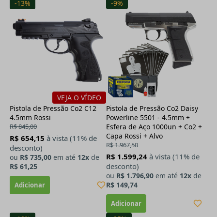
-13%
-9%
VEJA O VÍDEO
Pistola de Pressão Co2 C12
Pistola de Pressão Co2 Daisy
4.5mm Rossi
Powerline 5501 - 4.5mm +
R$ 845,00
Esfera de Aço 1000un + Co2 +
Capa Rossi + Alvo
R$ 654,15
à vista (11% de
R$ 1.967,50
desconto)
R$ 1.599,24
à vista (11% de
ou
R$ 735,00
em até
12x
de
desconto)
R$ 61,25
ou
R$ 1.796,90
em até
12x
de
R$ 149,74