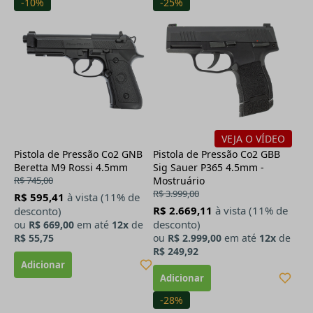
-10%
-25%
VEJA O VÍDEO
Pistola de Pressão Co2 GNB
Pistola de Pressão Co2 GBB
Beretta M9 Rossi 4.5mm
Sig Sauer P365 4.5mm -
R$ 745,00
Mostruário
R$ 3.999,00
R$ 595,41
à vista (11% de
R$ 2.669,11
à vista (11% de
desconto)
desconto)
ou
R$ 669,00
em até
12x
de
R$ 55,75
ou
R$ 2.999,00
em até
12x
de
R$ 249,92
-28%