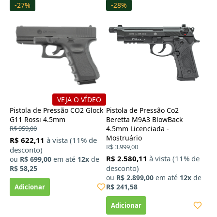
-27%
-28%
VEJA O VÍDEO
Pistola de Pressão CO2 Glock
Pistola de Pressão Co2
G11 Rossi 4.5mm
Beretta M9A3 BlowBack
R$ 959,00
4.5mm Licenciada -
Mostruário
R$ 622,11
à vista (11% de
R$ 3.999,00
desconto)
R$ 2.580,11
à vista (11% de
ou
R$ 699,00
em até
12x
de
desconto)
R$ 58,25
ou
R$ 2.899,00
em até
12x
de
R$ 241,58