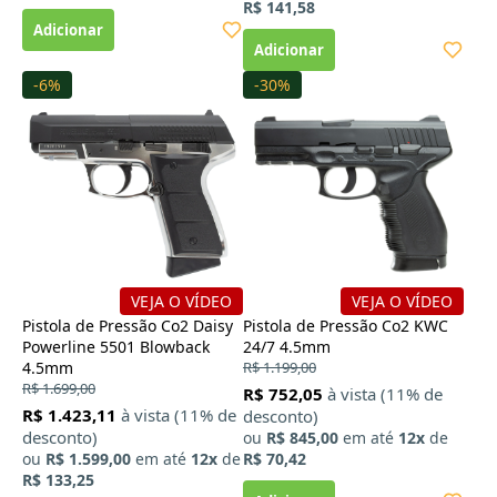
R$ 141,58
-6%
-30%
VEJA O VÍDEO
VEJA O VÍDEO
Pistola de Pressão Co2 Daisy
Pistola de Pressão Co2 KWC
Powerline 5501 Blowback
24/7 4.5mm
4.5mm
R$ 1.199,00
R$ 1.699,00
R$ 752,05
à vista (11% de
R$ 1.423,11
à vista (11% de
desconto)
desconto)
ou
R$ 845,00
em até
12x
de
ou
R$ 1.599,00
em até
12x
de
R$ 70,42
R$ 133,25