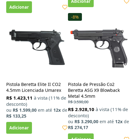
-8%
Pistola Beretta Elite II CO2
Pistola de Pressão Co2
4.5mm Licenciada Umarex
Beretta ASG X9 Blowback
Metal 4.5mm
R$ 1.423,11
à vista (11% de
R$ 3.590,00
desconto)
R$ 2.928,10
à vista (11% de
ou
R$ 1.599,00
em até
12x
de
desconto)
R$ 133,25
ou
R$ 3.290,00
em até
12x
de
R$ 274,17