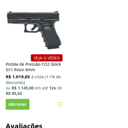
VEJA O VÍDEO
Pistola de Pressão CO2 Glock
G11 Rossi 6mm
R$ 1.019,05
à vista (11% de
desconto)
ou
R$ 1.145,00
em até
12x
de
R$ 95,42
Avaliações