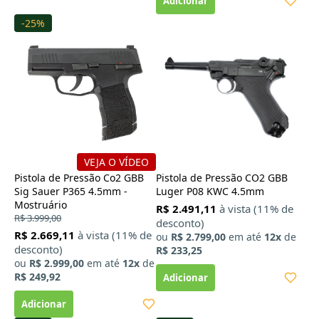
-25%
VEJA O VÍDEO
Pistola de Pressão Co2 GBB
Pistola de Pressão CO2 GBB
Sig Sauer P365 4.5mm -
Luger P08 KWC 4.5mm
Mostruário
R$ 2.491,11
à vista (11% de
R$ 3.999,00
desconto)
R$ 2.669,11
à vista (11% de
ou
R$ 2.799,00
em até
12x
de
desconto)
R$ 233,25
ou
R$ 2.999,00
em até
12x
de
R$ 249,92