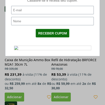
PRODUTOS RELACIONADOS
-22%
-23%
Caixa de Munição Ammo Box
Refil de Hidratação BRFORCE
M2A1 30cm 7L
Amazonas
R$ 335,00
R$ 78,00
R$ 231,39
à vista (11% de
R$ 53,39
à vista (11% de
desconto)
desconto)
ou
R$ 259,99
em até
8x
de
R$
ou
R$ 59,99
em até
2x
de
R$
32,50
30,00
-20%