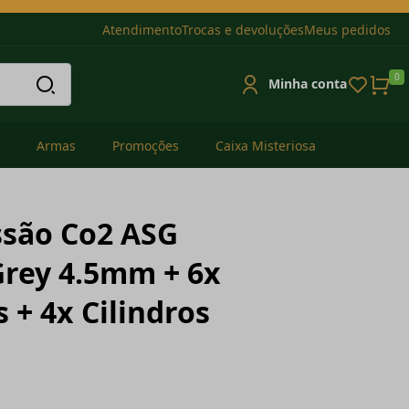
Atendimento
Trocas e devoluções
Meus pedidos
0
Minha conta
Armas
Promoções
Caixa Misteriosa
ssão Co2 ASG
rey 4.5mm + 6x
 + 4x Cilindros