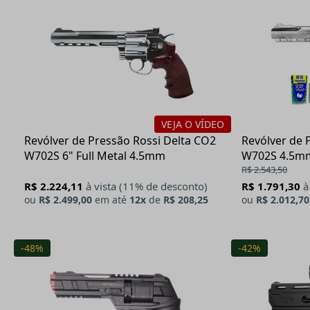
VEJA O VÍDEO
Revólver de Pressão Rossi Delta CO2
Revólver de 
W702S 6" Full Metal 4.5mm
W702S 4.5mm
R$ 2.543,50
R$ 2.224,11
à vista (11% de desconto)
R$ 1.791,30
à
ou
R$ 2.499,00
em até
12x
de
R$ 208,25
ou
R$ 2.012,70
-48%
-42%