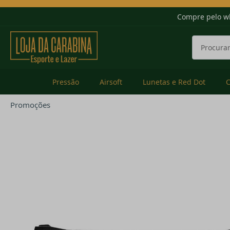
Compre pelo w
Pressão
Airsoft
Lunetas e Red Dot
Promoções