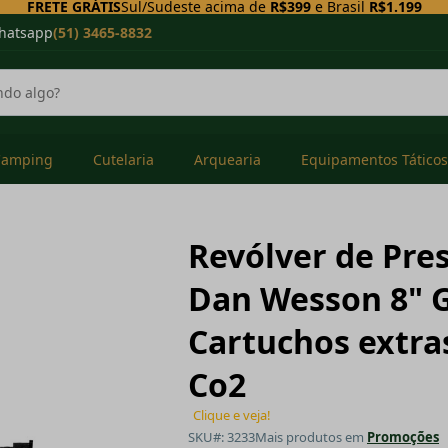
FRETE GRÁTIS
Sul/Sudeste acima de
R$399
e Brasil
R$1.199
hatsapp
(51) 3465-8832
Camping
Cutelaria
Arquearia
Equipamentos Táticos
Revólver de Pre
Dan Wesson 8" G
Cartuchos extras
Co2
Clique e veja!
SKU#: 3233
Mais produtos em
Promoções