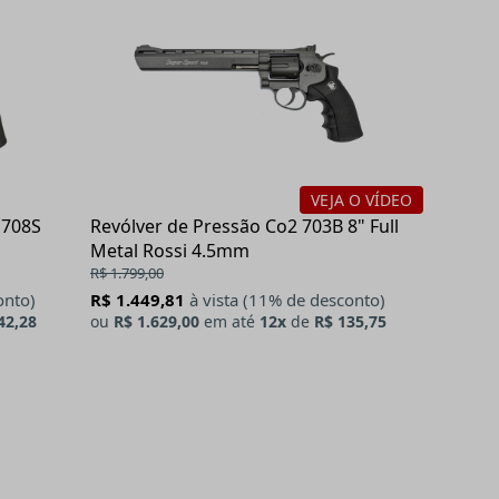
VEJA O VÍDEO
 708S
Revólver de Pressão Co2 703B 8" Full
Metal Rossi 4.5mm
R$ 1.799,00
onto)
R$ 1.449,81
à vista (11% de desconto)
42,28
ou
R$ 1.629,00
em até
12x
de
R$ 135,75