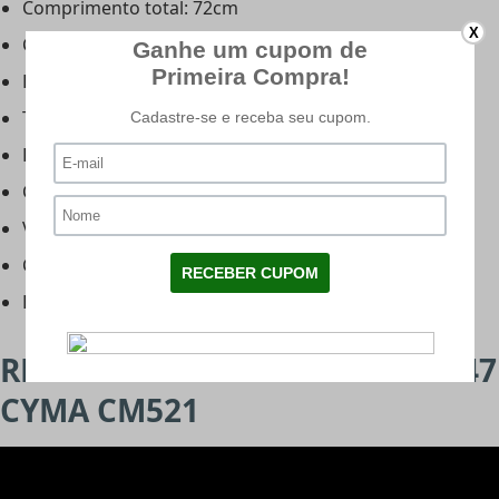
Comprimento total: 72cm
X
Comprimento do cano: 30cm/300mm
Hop Up: Ajustavel
Trava Funcionais: Sim
Padrão de Gearbox: v3 metal
Capacidade do Magazine: 180bbs
Velocidade: 400fps
Carregador: Bivolt
Bateria: 8.4v 1100mAh
REVIEW DO RIFLE AIRSOFT AK 47
CYMA CM521