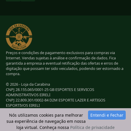
Preços e condições de pagamento exclusivos para compras via
Internet. Vendas sujeitas à análise e confirmação de dados. Fica
garantida a empresa a eventual retificação das ofertas e erros de
digitação que possam ter sido veiculados, podendo ser estornado a
compra.
© 2026 - Loja da Carabina
CNPJ 28.155.065/0001-25 GB ESPORTES E SERVICOS
ADMINISTRATIVOS EIRELI
CNPJ 22.809.301/0002-84 D2M ESPORTE LAZER E ARTIGOS
ESPORTIVOS EIRELI
CNPJ 38.283.264/0001-72 LC ESPORTES E LAZER LTDA
Nós utilizamos cookies para melhorar
Entendi e Fechar
CNPJ 42.084.009/0001-78 2G E B ESPORTE E LAZER LTDA
sua experiência de navegação em nossa
loja virtual. Conheça nossa
Política de privacidade