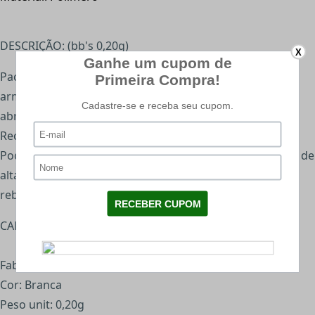
DESCRIÇÃO: (bb's 0,20g)
X
Pacote com zip/lock, que permite transporte e
armazenamento mesmo após o primeiro uso, consegui
abrir e fechar o pacote, somente quando for utilizar.
Recomendado para AIRSOFT de maior pressão.
Pode ser aplicada em todas as armas de Airsoft, esferas de
alta precisão com auto padrão de polimento e sem
rebarbas.
CARACTERÍSTICAS:
Fabricante: BB King
Cor: Branca
Peso unit: 0,20g