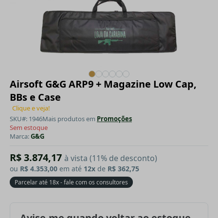
Airsoft G&G ARP9 + Magazine Low Cap,
BBs e Case
Clique e veja!
SKU#: 1946
Mais produtos em
Promoções
Sem estoque
Marca:
G&G
R$ 3.874,17
à vista (11% de desconto)
ou
R$ 4.353,00
em até
12x
de
R$ 362,75
Parcelar até 18x - fale com os consultores
Avise-me quando voltar ao estoque