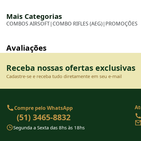
Mais Categorias
COMBOS AIRSOFT
|
COMBO RIFLES (AEG)
|
PROMOÇÕES
Avaliações
Receba nossas ofertas exclusivas
Cadastre-se e receba tudo diretamente em seu e-mail
At
Compre pelo WhatsApp
(51) 3465-8832
Segunda a Sexta das 8hs às 18hs