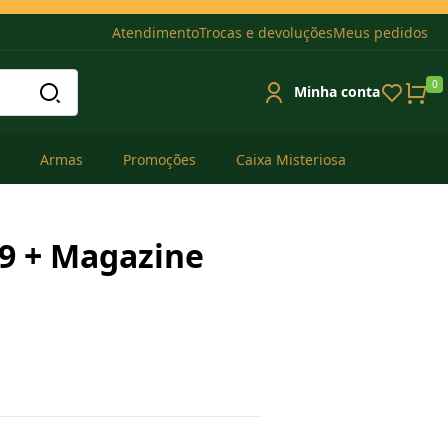
Atendimento
Trocas e devoluções
Meus pedidos
0
Minha conta
Armas
Promoções
Caixa Misteriosa
9 + Magazine