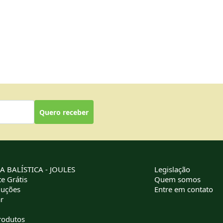
Quero receber
 BALÍSTICA - JOULES
Legislação
e Grátis
Quem somos
luções
Entre em contato
r
rodutos