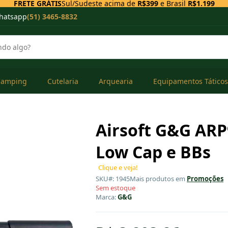
FRETE GRÁTIS
Sul/Sudeste acima de
R$399
e Brasil
R$1.199
hatsapp
(51) 3465-8832
Camping
Cutelaria
Arquearia
Equipamentos Táticos
Airsoft G&G ARP
Low Cap e BBs
Clique e veja!
SKU#: 1945
Mais produtos em
Promoções
Sem estoque
Marca:
G&G