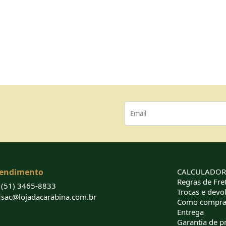
endimento
CALCULADORA
Regras de Fret
(51) 3465-8833
Trocas e devo
sac@lojadacarabina.com.br
Como compra
Entrega
Garantia de p