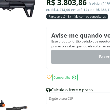
R$ 3.803,86
à vista (11
ou
R$ 4.274,00
em até
12x
de
R$ 356,1
Parcelar até 18x - fale com os consultores
Avise-me quando vo
Esse produto foi tão pedido que esgotou.
primeiro a saber quando ele voltar ao e
Fazer
Compartilhar
Calcule o frete e prazo