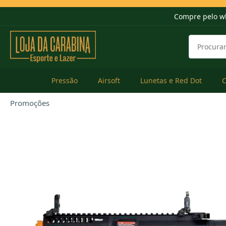
Compre pelo w
Pressão
Airsoft
Lunetas e Red Dot
Promoções