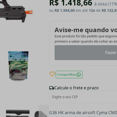
R$ 1.418,66
à vista (11
ou
R$ 1.594,00
em até
12x
de
R$ 132,8
Avise-me quando vo
Esse produto foi tão pedido que esgotou.
primeiro a saber quando ele voltar ao e
Fazer
Compartilhar
Calcule o frete e prazo
G36 HK arma de airsoft Cyma CM0