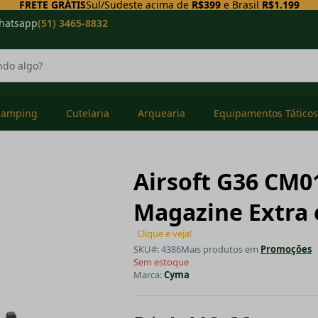
FRETE GRÁTIS
Sul/Sudeste acima de
R$399
e Brasil
R$1.199
hatsapp
(51) 3465-8832
Camping
Cutelaria
Arquearia
Equipamentos Táticos
Airsoft G36 CM0
Magazine Extra 
Clique e veja!
SKU#: 4386
Mais produtos em
Promoções
Sem estoque
Marca:
Cyma