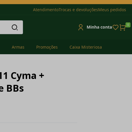
Atendimento
Trocas e devoluções
Meus pedidos
0
Minha conta
Armas
Promoções
Caixa Misteriosa
11 Cyma +
e BBs