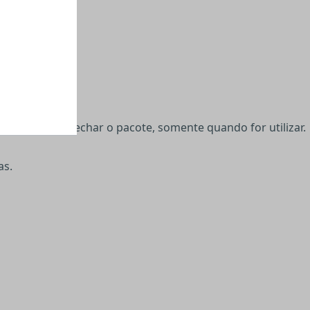
ui abrir e fechar o pacote, somente quando for utilizar.
as.