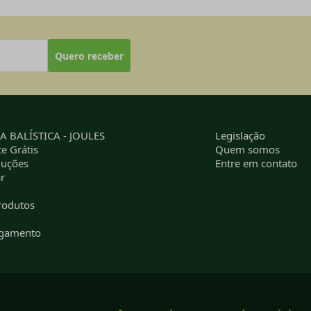
Quero receber
 BALÍSTICA - JOULES
Legislação
e Grátis
Quem somos
luções
Entre em contato
r
rodutos
agamento