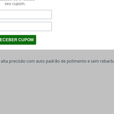
iar com a marca da
Munição Airsoft
utilizada
sporte e armazenamento mesmo após o primeiro uso, conseg
e alta precisão com auto padrão de polimento e sem rebarb