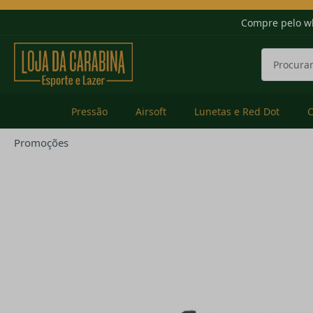
Compre pelo w
Pressão
Airsoft
Lunetas e Red Dot
Promoções