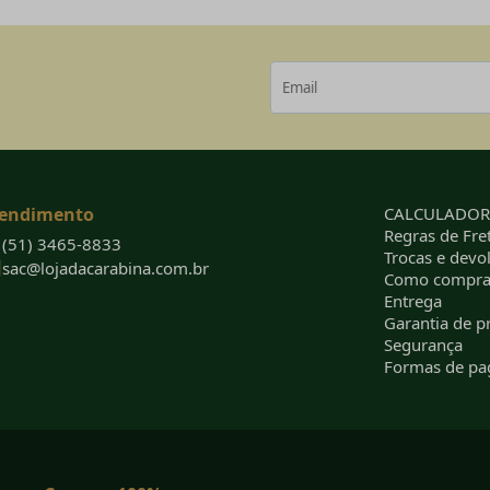
endimento
CALCULADORA
Regras de Fret
(51) 3465-8833
Trocas e devo
sac@lojadacarabina.com.br
Como compra
Entrega
Garantia de p
Segurança
Formas de p