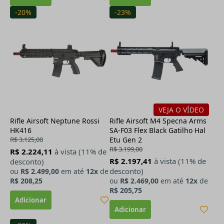
-20%
-23%
VEJA O VÍDEO
Rifle Airsoft Neptune Rossi
Rifle Airsoft M4 Specna Arms
HK416
SA-F03 Flex Black Gatilho Hal
R$ 3.125,00
Etu Gen 2
R$ 3.199,00
R$ 2.224,11
à vista (11% de
R$ 2.197,41
à vista (11% de
desconto)
desconto)
ou
R$ 2.499,00
em até
12x
de
R$ 208,25
ou
R$ 2.469,00
em até
12x
de
R$ 205,75