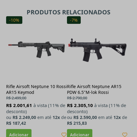
PRODUTOS RELACIONADOS
-10%
-7%
Rifle Airsoft Neptune 10 Rossi
Rifle Airsoft Neptune AR15
AR15 Keymod
PDW 6.5"M-lok Rossi
R$ 2.499,00
R$ 2.790,00
R$ 2.001,61
à vista (11% de
R$ 2.305,10
à vista (11% de
desconto)
desconto)
ou
R$ 2.249,00
em até
12x
de
ou
R$ 2.590,00
em até
12x
de
R$ 187,42
R$ 215,83