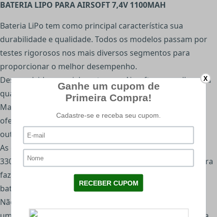
BATERIA LIPO PARA AIRSOFT 7,4V 1100MAH
Bateria LiPo tem como principal característica sua
durabilidade e qualidade. Todos os modelos passam por
testes rigorosos nos mais diversos segmentos para
proporcionar o melhor desempenho.
Desenvolvida especialmente para Airsoft para melhorar a
X
qualidade dos seus disparos
Mais leve com uma capacidade de carga maior, além de
oferecer uma resposta do gatilho mais rápida que os
outros modelos de bateria.
As correntes de carga podem variar desde 1000mAh até
3300mAh. Pra você que está procurando um UpGrade pra
fazer na sua AEG, o mais simples e bem útil é trocar a
bateria convencional por uma de Li-Po.
Não pode ser totalmente descarregada, porque contém
uma reação química constante e necessita de carga para