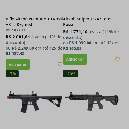
Rifle Airsoft Neptune 10 Rossi
Airsoft Sniper M24 Storm
AR15 Keymod
Rossi
R$ 2.499,00
R$ 1.771,10
à vista (11% de
R$ 2.001,61
à vista (11% de
desconto)
desconto)
ou
R$ 1.990,00
em até
12x
de
ou
R$ 2.249,00
em até
12x
de
R$ 165,83
R$ 187,42
-7%
-20%