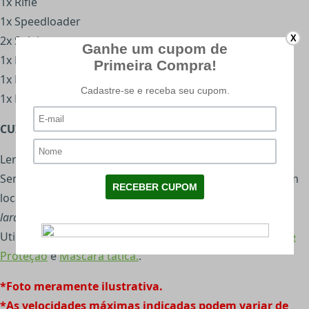
1x Rifle
1x Speedloader
X
2x Soleira
1x Manual de instrução
1x Manual de garantia
1x Magazine
CUIDADOS COM AIRSOFT:
Ler o Manual antes de usar o produto;
Sempre transporte sua airsoft portando a nota fiscal, em
local seguro como
(case e capas)
,
jamais retire a ponta
laranja
.
Utilize sempre os materiais de proteção como
Óculos de
Proteção
e
Máscara tática.
.
*Foto meramente ilustrativa.
*As velocidades máximas indicadas podem variar de