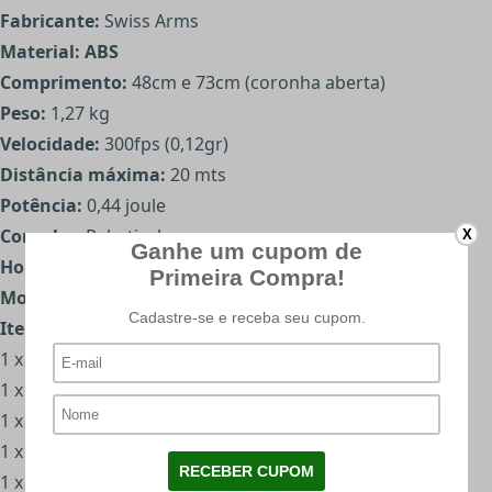
Fabricante:
Swiss Arms
Material: ABS
Comprimento:
48cm e 73cm (coronha aberta)
Peso:
1,27 kg
Velocidade:
300fps (0,12gr)
Distância máxima:
20 mts
Potência:
0,44 joule
Coronha:
Rebativel
X
Hop Up:
Integrado BAXS System - Não Ajustável
Modo de Disparo:
Spring (Mola)
Itens Inclusos:
1 x Rifle
1 x Manual de Uso
1 x Certificado de Garantia
1 x Vareta de Limpeza
1 x Magazine cap 60BBs