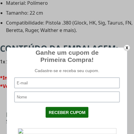
Material: Polímero
Tamanho: 22 cm
Compatibilidade: Pistola .380 (Glock, HK, Sig, Taurus, FN,
Beretta, Ruger, Walther e mais).
CONTEÚDO DA EMBALAGEM:
X
1x Speedloader para Pistola Calibre .380 Preto - ETS
*Imagens meramente ilustrativas.
*Venda permitida somente para maiores de 18 anos.
Mais Categorias
SPEEDLOADER PISTOLA
|
ARMAS