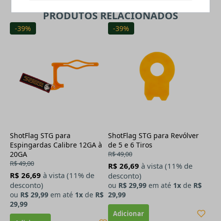
PRODUTOS RELACIONADOS
-39%
-39%
ShotFlag STG para
ShotFlag STG para Revólver
Espingardas Calibre 12GA à
de 5 e 6 Tiros
20GA
R$ 49,00
R$ 49,00
R$ 26,69
à vista (11% de
R$ 26,69
à vista (11% de
desconto)
desconto)
ou
R$ 29,99
em até
1x
de
R$
ou
R$ 29,99
em até
1x
de
R$
29,99
29,99