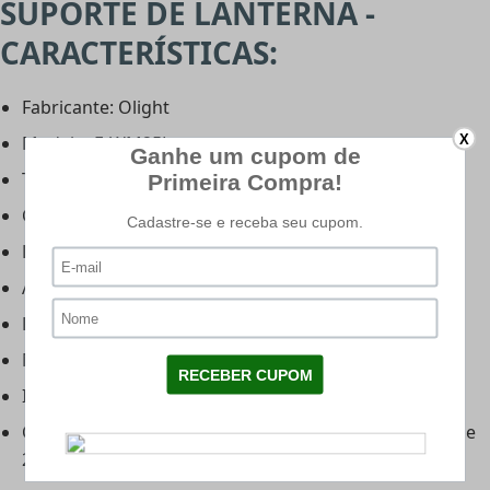
SUPORTE DE LANTERNA -
CARACTERÍSTICAS:
Fabricante: Olight
X
Modelo: E-WM25L
Tipo:
Suporte
Comprimento total: 101 mm
Largura: 36 mm
Altura: 31 mm
Peso: 62.4 g
Material: Polímero e liga de metal
Instalação: Trilho Picatinny
Compatibilidade: Lanternas com diâmetro do corpo de
24.4 mm a 27.4 mm.