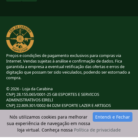
Preços e condições de pagamento exclusivos para compras via
Internet. Vendas sujeitas à análise e confirmação de dados. Fica
garantida a empresa a eventual retificação das ofertas e erros de
digitação que possam ter sido veiculados, podendo ser estornado a
compra.
© 2026 - Loja da Carabina
CNPJ 28.155.065/0001-25 GB ESPORTES E SERVICOS
ADMINISTRATIVOS EIRELI
CNPJ 22.809.301/0002-84 D2M ESPORTE LAZER E ARTIGOS
ESPORTIVOS EIRELI
CNPJ 38.283.264/0001-72 LC ESPORTES E LAZER LTDA
Nós utilizamos cookies para melhorar
Entendi e Fechar
CNPJ 42.084.009/0001-78 2G E B ESPORTE E LAZER LTDA
sua experiência de navegação em nossa
loja virtual. Conheça nossa
Política de privacidade