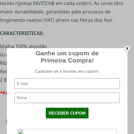
tecido ripstop INVITEX® em cada ombro. As cores têm
maior durabilidade, garantidas pelo processo de
tingimento reativo (VAT) direto nas fibras dos fios.
CARACTERISTICAS:
Malha 100% algodão
X
Gramatura 195 g/m²
Ribana na gola e nas mangas
Reforço interno ombro a ombro
2 Bolsos em rip-stop INVITEX® com velcro
*Foto meramente ilustrativa.
Mais Categorias