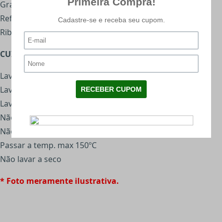
Gramatura 195 g/m²
Reforço de ombro a ombro
Ribana na gola e nas mangas
CUIDADOS:
Lavar ao avesso
Lavar cores similares
Lavar à temperatura max.40ºC
Não alvejar
Não secar à maquina
Passar a temp. max 150ºC
Não lavar a seco
* Foto meramente ilustrativa.