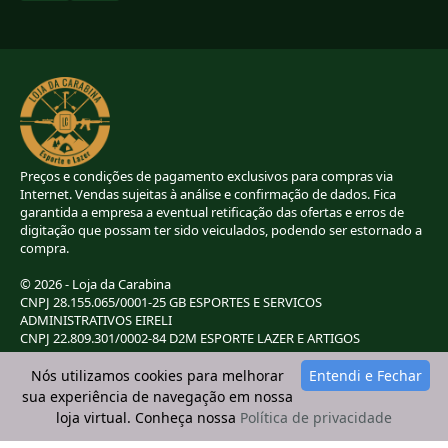
Preços e condições de pagamento exclusivos para compras via
Internet. Vendas sujeitas à análise e confirmação de dados. Fica
garantida a empresa a eventual retificação das ofertas e erros de
digitação que possam ter sido veiculados, podendo ser estornado a
compra.
© 2026 - Loja da Carabina
CNPJ 28.155.065/0001-25 GB ESPORTES E SERVICOS
ADMINISTRATIVOS EIRELI
CNPJ 22.809.301/0002-84 D2M ESPORTE LAZER E ARTIGOS
ESPORTIVOS EIRELI
CNPJ 38.283.264/0001-72 LC ESPORTES E LAZER LTDA
Nós utilizamos cookies para melhorar
Entendi e Fechar
CNPJ 42.084.009/0001-78 2G E B ESPORTE E LAZER LTDA
sua experiência de navegação em nossa
loja virtual. Conheça nossa
Política de privacidade