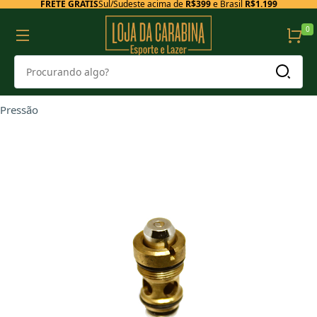
FRETE GRÁTIS
Sul/Sudeste acima de
R$399
e Brasil
R$1.199
0
Pressão