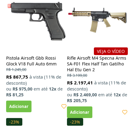
VEJA O VÍDEO
Pistola Airsoft Gbb Rossi
Rifle Airsoft M4 Specna Arms
Glock V18 Full Auto 6mm
SA-F01 Flex Half Tan Gatilho
R$ 1.245,00
Hal Etu Gen 2
R$ 3.199,00
R$ 867,75
à vista (11% de
R$ 2.197,41
à vista (11% de
desconto)
desconto)
ou
R$ 975,00
em até
12x
de
R$ 81,25
ou
R$ 2.469,00
em até
12x
de
R$ 205,75
-23%
-23%