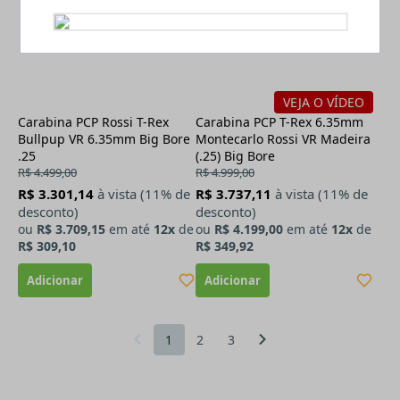
VEJA O VÍDEO
Carabina PCP Rossi T-Rex
Carabina PCP T-Rex 6.35mm
Bullpup VR 6.35mm Big Bore
Montecarlo Rossi VR Madeira
.25
(.25) Big Bore
R$ 4.499,00
R$ 4.999,00
R$ 3.301,14
à vista (11% de
R$ 3.737,11
à vista (11% de
desconto)
desconto)
ou
R$ 3.709,15
em até
12x
de
ou
R$ 4.199,00
em até
12x
de
R$ 309,10
R$ 349,92
1
2
3