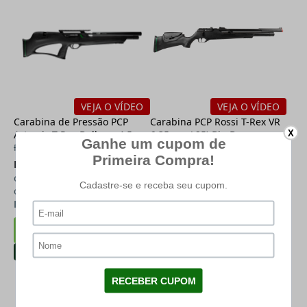
VEJA O VÍDEO
VEJA O VÍDEO
Carabina de Pressão PCP
Carabina PCP Rossi T-Rex VR
X
Artemis T-Rex Bullpup 4.5mm
6.35mm (.25) Big Bore
R$ 3.599,00
R$ 4.899,00
R$ 2.847,11
à vista (11% de
R$ 3.301,01
à vista (11% de
desconto)
desconto)
ou
R$ 3.199,00
em até
12x
de
ou
R$ 3.709,00
em até
12x
de
R$ 266,58
R$ 309,08
-18%
-16%