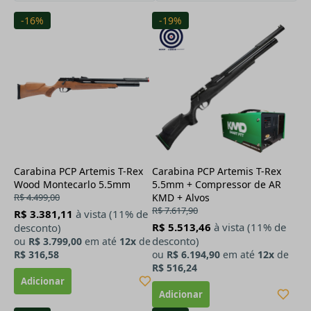
-16%
-19%
Carabina PCP Artemis T-Rex
Carabina PCP Artemis T-Rex
Wood Montecarlo 5.5mm
5.5mm + Compressor de AR
R$ 4.499,00
KMD + Alvos
R$ 7.617,90
R$ 3.381,11
à vista (11% de
R$ 5.513,46
à vista (11% de
desconto)
desconto)
ou
R$ 3.799,00
em até
12x
de
R$ 316,58
ou
R$ 6.194,90
em até
12x
de
R$ 516,24