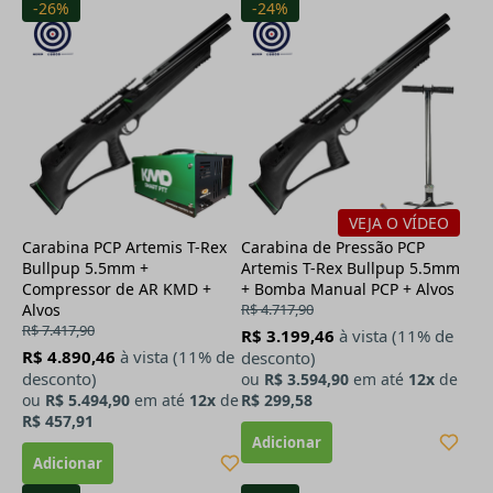
-26%
-24%
VEJA O VÍDEO
Carabina PCP Artemis T-Rex
Carabina de Pressão PCP
Bullpup 5.5mm +
Artemis T-Rex Bullpup 5.5mm
Compressor de AR KMD +
+ Bomba Manual PCP + Alvos
Alvos
R$ 4.717,90
R$ 7.417,90
R$ 3.199,46
à vista (11% de
R$ 4.890,46
à vista (11% de
desconto)
desconto)
ou
R$ 3.594,90
em até
12x
de
ou
R$ 5.494,90
em até
12x
de
R$ 299,58
R$ 457,91