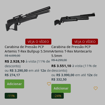
VEJA O VÍDEO
VEJA O VÍDEO
Carabina de Pressão PCP
Carabina de Pressão PCP
Artemis T-Rex Bullpup 5.5mm
Artemis T-Rex Montecarlo
R$ 4.099,00
5.5mm
R$ 4.299,00
R$ 2.928,10
à vista (11% de
R$ 3.551,10
à vista (11% de
desconto)
desconto)
ou
R$ 3.290,00
em até
12x
de
R$ 274,17
ou
R$ 3.990,00
em até
12x
de
R$ 332,50
-11%
-24%