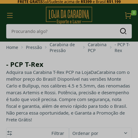
FRETE GRÁTIS
Sul/Sudeste acima de
R$399
e Brasil
R$1.199
0
Carabina de
Carabina
- PCP T-
Home
Pressão
Pressão
PCP
Rex
- PCP T-Rex
Adquira sua Carabina T-Rex PCP na LojaDaCarabina com o
melhor preço do Brasil! Disponível nas versões Monte
Carlo e Bullpup, nos calibres 4.5 e 5.5mm, das renomadas
marcas Artemis e Rossi. Potência, precisão e desempenho
é tudo que você precisa. Compre com segurança, nota
fiscal e garantia, além de envio rápido para todo o Brasil.
Não perca essa oportunidade, e Garanta a Promoção de
Frete Grátis!
Filtrar
Ordenar por