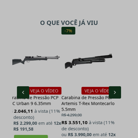
O QUE VOCÊ JÁ VIU
-7%
VEJA O VÍDEO
VEJA O VÍDEO
P
Carabina de Pressão PCP
Carabina de Pressão PCP
CBC Urban 9 6.35mm
Artemis T-Rex Montecarlo
5.5mm
R$ 2.046,11
à vista (11%
R$ 4.299,00
de desconto)
%
R$ 3.551,10
à vista (11%
ou
R$ 2.299,00
em até
12x
de desconto)
de
R$ 191,58
2x
ou
R$ 3.990,00
em até
12x