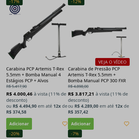
-17%
-12%
VEJA O VÍDEO
Carabina PCP Artemis T-Rex
Carabina de Pressão PCP
5.5mm + Bomba Manual 4
Artemis T-Rex 5.5mm +
Estágios PCP + Alvos
Bomba Manual PCP 300 FXR
R$ 5.417,90
R$ 4.898,00
R$ 4.000,46
à vista (11% de
R$ 3.817,21
à vista (11% de
desconto)
desconto)
ou
R$ 4.494,90
em até
12x
de
ou
R$ 4.289,00
em até
12x
de
R$ 374,58
R$ 357,42
-20%
-7%