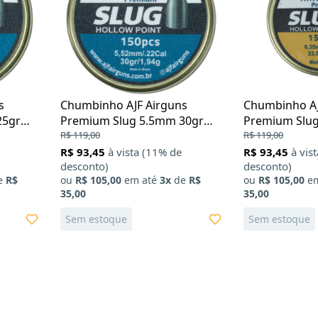
s
Chumbinho AJF Airguns
Chumbinho AJ
25gr
Premium Slug 5.5mm 30gr
Premium Slug
150Un
R$ 119,00
150Un
R$ 119,00
R$ 93,45
à vista (11% de
R$ 93,45
à vis
desconto)
desconto)
e
R$
ou
R$ 105,00
em até
3x
de
R$
ou
R$ 105,00
em
35,00
35,00
Sem estoque
Sem estoque