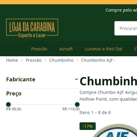
Compre pelo w
Pressão
Airsoft
Lunetas e Red Dot
Home
Pressão
Chumbinho
Chumbinho AJF -
Chumbinho
Fabricante
AJF Airguns
Compre Chumbo AJF Airguns
Preço
Hollow Point, com qualidad
R$ 99,00
R$ 119,00
Itens 1 – 8 de 8
-17%