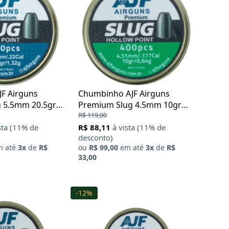
F Airguns
Chumbinho AJF Airguns
 5.5mm 20.5gr
Premium Slug 4.5mm 10gr
400Un
R$ 119,00
sta (11% de
R$ 88,11
à vista (11% de
desconto)
 até
3x
de
R$
ou
R$ 99,00
em até
3x
de
R$
33,00
-12%