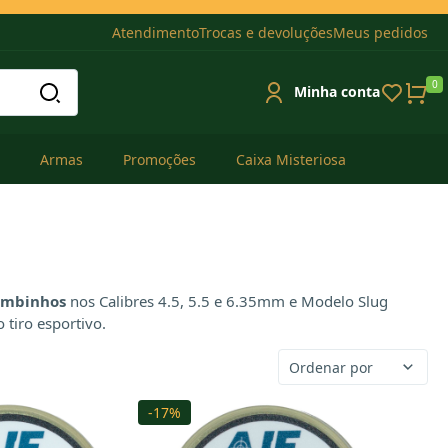
Atendimento
Trocas e devoluções
Meus pedidos
0
Minha conta
Armas
Promoções
Caixa Misteriosa
umbinhos
nos Calibres 4.5, 5.5 e 6.35mm e Modelo Slug
tiro esportivo.
Ordenar por
-17%