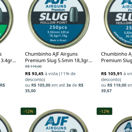
s
Chumbinho AJF Airguns
Chumbinho AJ
3.4gr
Premium Slug 5.5mm 18,3gr
Premium Slug
250Un
R$ 119,00
250Un
R$ 93,45
à vista (11% de
R$ 105,91
à vi
desconto)
desconto)
R$
ou
R$ 105,00
em até
3x
de
R$
ou
R$ 119,00
em
35,00
39,67
-12%
-12%