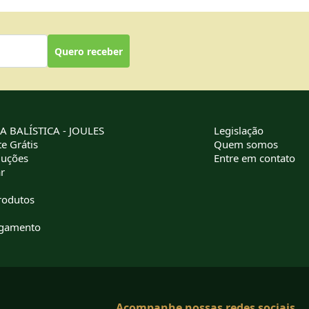
Quero receber
 BALÍSTICA - JOULES
Legislação
e Grátis
Quem somos
luções
Entre em contato
r
rodutos
agamento
Acompanhe nossas redes sociais