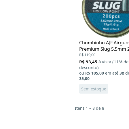
Chumbinho AJF Airgun
Premium Slug 5.5mm 
200Un
R$ 119,00
R$ 93,45
à vista (11% de
desconto)
ou
R$ 105,00
em até
3x
d
35,00
Sem estoque
Itens 1 – 8 de 8