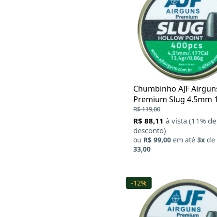
Chumbinho AJF Airgun
Premium Slug 4.5mm 1
400Un
R$ 119,00
R$ 88,11
à vista (11% de
desconto)
ou
R$ 99,00
em até
3x
de
33,00
-12%