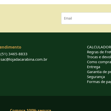
endimento
CALCULADORA
Regras de Fret
(51) 3465-8833
Trocas e devo
sac@lojadacarabina.com.br
Como compra
Entrega
Garantia de p
Segurança
Formas de p
Compra 100% segura