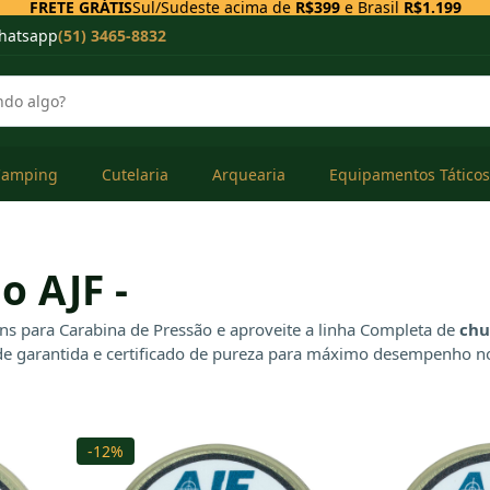
FRETE GRÁTIS
Sul/Sudeste acima de
R$399
e Brasil
R$1.199
hatsapp
(51) 3465-8832
Camping
Cutelaria
Arquearia
Equipamentos Táticos
 AJF -
 para Carabina de Pressão e aproveite a linha Completa de
ch
e garantida e certificado de pureza para máximo desempenho no 
-12%