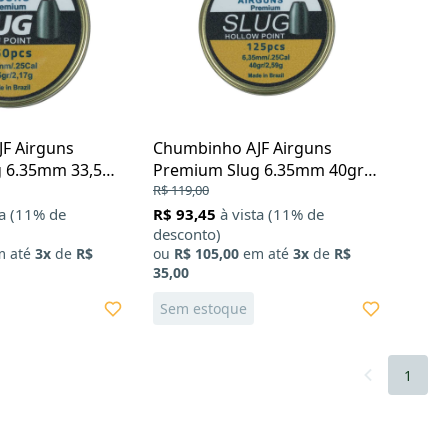
X
F Airguns
Chumbinho AJF Airguns
 6.35mm 33,5gr
Premium Slug 6.35mm 40gr
125Un
R$ 119,00
ta (11% de
R$ 93,45
à vista (11% de
desconto)
 até
3x
de
R$
ou
R$ 105,00
em até
3x
de
R$
35,00
Sem estoque
1