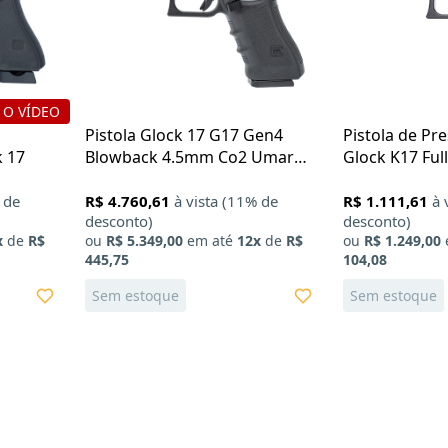
 O VÍDEO
Pistola Glock 17 G17 Gen4
Pistola de Pr
 17
Blowback 4.5mm Co2 Umarex
Glock K17 Ful
Licenciada
 de
R$ 4.760,61
à vista (11% de
R$ 1.111,61
à 
desconto)
desconto)
x
de
R$
ou
R$ 5.349,00
em até
12x
de
R$
ou
R$ 1.249,00
445,75
104,08
Sem estoque
Sem estoque