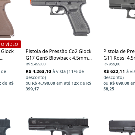
 O VÍDEO
 Glock
Pistola de Pressão Co2 Glock
Pistola de Pr
G17 Gen5 Blowback 4.5mm
G11 Rossi 4.
Licenciado
R$ 5.499,00
R$ 959,00
 de
R$ 4.263,10
à vista (11% de
R$ 622,11
à vi
desconto)
desconto)
x
de
R$
ou
R$ 4.790,00
em até
12x
de
R$
ou
R$ 699,00
em
399,17
58,25