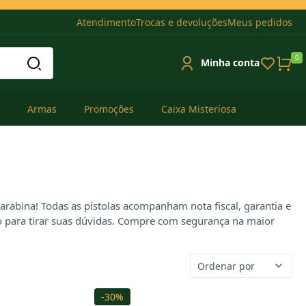
Atendimento
Trocas e devoluções
Meus pedidos
0
Minha conta
Armas
Promoções
Caixa Misteriosa
rabina! Todas as pistolas acompanham nota fiscal, garantia e
o para tirar suas dúvidas. Compre com segurança na maior
Ordenar por
-30%