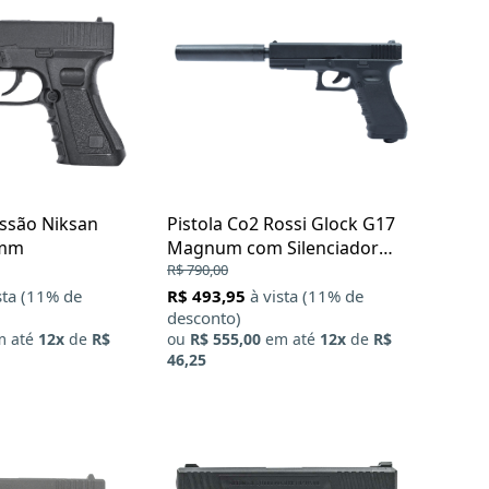
essão Niksan
Pistola Co2 Rossi Glock G17
5mm
Magnum com Silenciador
4.5mm
R$ 790,00
sta (11% de
R$ 493,95
à vista (11% de
desconto)
 até
12x
de
R$
ou
R$ 555,00
em até
12x
de
R$
46,25