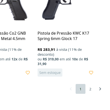
essão Co2 GNB
Pistola de Pressão KWC K17
l Metal 4.5mm
Spring 6mm Glock 17
vista (11% de
R$ 283,91
à vista (11% de
desconto)
em até
12x
de
R$
ou
R$ 319,00
em até
10x
de
R$
31,90
Sem estoque
1
2