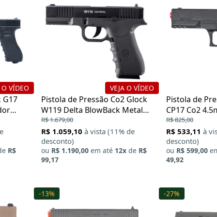
 O VÍDEO
VEJA O VÍDEO
k G17
Pistola de Pressão Co2 Glock
Pistola de Pr
dor
W119 Delta BlowBack Metal
CP17 Co2 4.
4.5mm
R$ 1.679,00
R$ 825,00
de
R$ 1.059,10
à vista (11% de
R$ 533,11
à vi
desconto)
desconto)
de
R$
ou
R$ 1.190,00
em até
12x
de
R$
ou
R$ 599,00
em
99,17
49,92
-13%
-27%