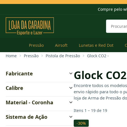
Compre pelo w
Pressão
Airsoft
Lunetas e Red Dot
Home
Pressão
Pistola de Pressão
Glock CO2 -
Glock CO2
Fabricante
KWC
Encontre todos os modelo
Calibre
Niksan
envio rápido para todo o p
QGK
4.5 mm
loja de Arma de Pressão do 
Rossi
Material - Coronha
6 mm
Umarex
Itens 1 – 19 de 19
Polímero
Wingun
Sistema de Ação
Full Metal
-30%
CO2