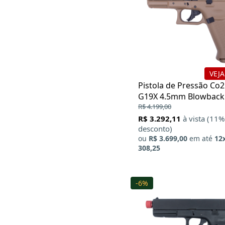
VEJA
Pistola de Pressão Co2
G19X 4.5mm Blowback
Coyote Licenciada
R$ 4.199,00
R$ 3.292,11
à vista (11%
desconto)
ou
R$ 3.699,00
em até
12
308,25
-6%