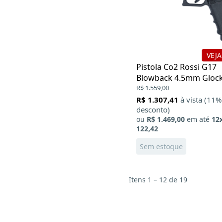
VEJA
Pistola Co2 Rossi G17
Blowback 4.5mm Glock
R$ 1.559,00
R$ 1.307,41
à vista (11%
desconto)
ou
R$ 1.469,00
em até
12
122,42
Sem estoque
Itens 1 – 12 de 19