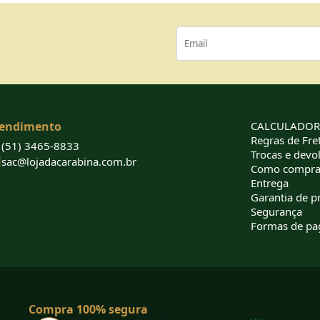
endimento
CALCULADORA
Regras de Fret
(51) 3465-8833
Trocas e devo
sac@lojadacarabina.com.br
Como compra
Entrega
Garantia de p
Segurança
Formas de p
Compra 100% segura