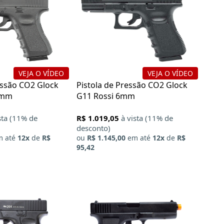
VEJA O VÍDEO
VEJA O VÍDEO
essão CO2 Glock
Pistola de Pressão CO2 Glock
5mm
G11 Rossi 6mm
sta (11% de
R$ 1.019,05
à vista (11% de
desconto)
 até
12x
de
R$
ou
R$ 1.145,00
em até
12x
de
R$
X
95,42