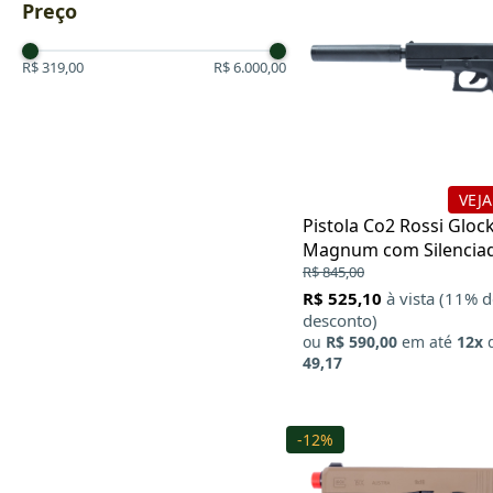
Preço
R$ 319,00
R$ 6.000,00
VEJA
Pistola Co2 Rossi Gloc
Magnum com Silencia
6mm
R$ 845,00
R$ 525,10
à vista (11% 
desconto)
ou
R$ 590,00
em até
12x
49,17
-12%