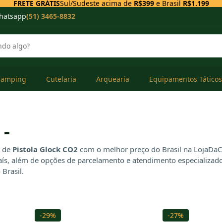
FRETE GRÁTIS
Sul/Sudeste acima de
R$399
e Brasil
R$1.199
hatsapp
(51) 3465-8832
Camping
Cutelaria
Arquearia
Equipamentos Táticos
 -
s de
Pistola Glock CO2
com o melhor preço do Brasil na LojaDaCa
aís, além de opções de parcelamento e atendimento especializad
Brasil.
-29%
-27%