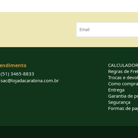
endimento
CALCULADORA
Regras de Fret
(51) 3465-8833
Trocas e devo
sac@lojadacarabina.com.br
Como compra
Entrega
Garantia de p
Segurança
Formas de p