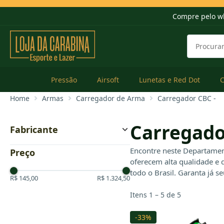
Compre pelo w
Pressão
Airsoft
Lunetas e Red Dot
Home
Armas
Carregador de Arma
Carregador CBC -
Carregado
Fabricante
CBC
Encontre neste Departament
Preço
oferecem alta qualidade e 
todo o Brasil. Garanta já 
R$ 145,00
R$ 1.324,50
Itens 1 – 5 de 5
-33%