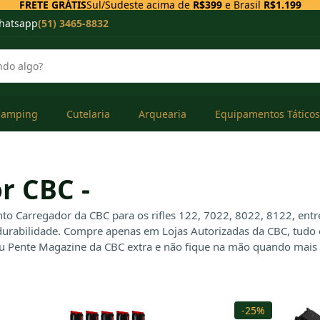
FRETE GRÁTIS
Sul/Sudeste acima de
R$399
e Brasil
R$1.199
hatsapp
(51) 3465-8832
Camping
Cutelaria
Arquearia
Equipamentos Táticos
r CBC -
o Carregador da CBC para os rifles 122, 7022, 8022, 8122, entr
durabilidade. Compre apenas em Lojas Autorizadas da CBC, tudo c
seu Pente Magazine da CBC extra e não fique na mão quando mais 
-25%