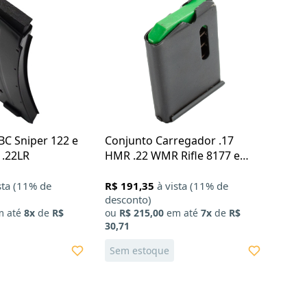
BC Sniper 122 e
Conjunto Carregador .17
 .22LR
HMR .22 WMR Rifle 8177 e
8122 - 5 tiros
sta (11% de
R$ 191,35
à vista (11% de
desconto)
 até
8x
de
R$
ou
R$ 215,00
em até
7x
de
R$
30,71
Sem estoque