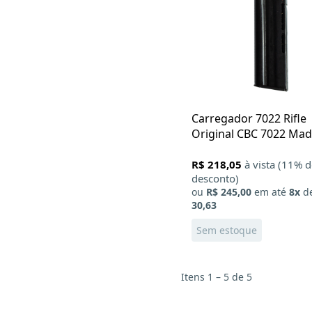
Carregador 7022 Rifle
Original CBC 7022 Mad
Way calibre .22 - 10 Tir
R$ 218,05
à vista (11% 
desconto)
ou
R$ 245,00
em até
8x
d
30,63
Sem estoque
Itens 1 – 5 de 5