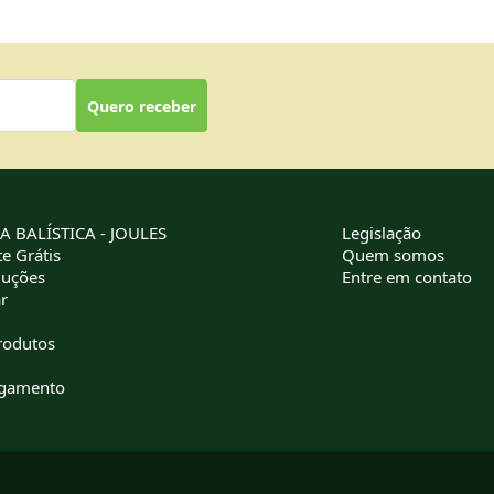
Quero receber
 BALÍSTICA - JOULES
Legislação
e Grátis
Quem somos
luções
Entre em contato
r
rodutos
agamento