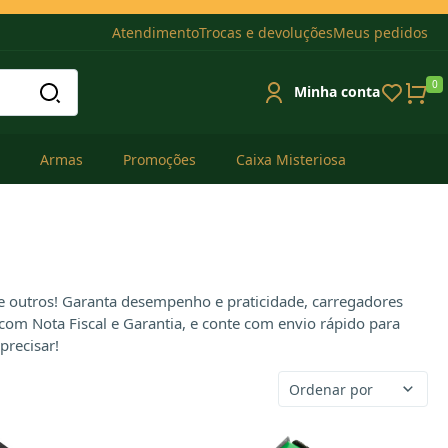
Atendimento
Trocas e devoluções
Meus pedidos
0
Minha conta
Armas
Promoções
Caixa Misteriosa
e outros! Garanta desempenho e praticidade, carregadores
om Nota Fiscal e Garantia, e conte com envio rápido para
precisar!
Ordenar por