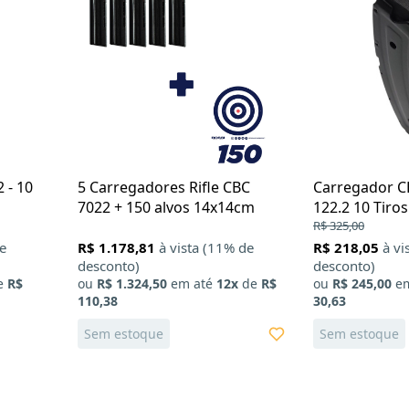
 - 10
5 Carregadores Rifle CBC
Carregador C
7022 + 150 alvos 14x14cm
122.2 10 Tiros
R$ 325,00
de
R$ 1.178,81
à vista (11% de
R$ 218,05
à vi
desconto)
desconto)
e
R$
ou
R$ 1.324,50
em até
12x
de
R$
ou
R$ 245,00
em
110,38
30,63
Sem estoque
Sem estoque