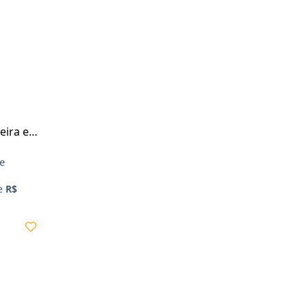
eira e
os
de
e
R$