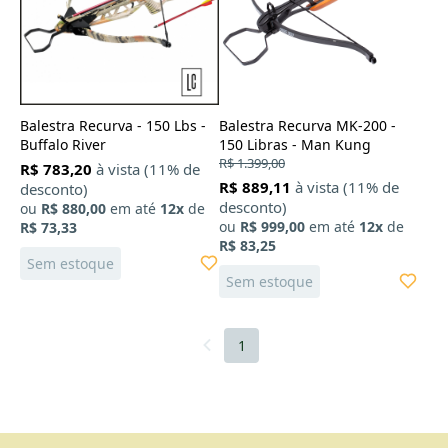
Balestra Recurva - 150 Lbs -
Balestra Recurva MK-200 -
Buffalo River
150 Libras - Man Kung
R$ 1.399,00
R$ 783,20
à vista (11% de
R$ 889,11
à vista (11% de
desconto)
desconto)
ou
R$ 880,00
em até
12x
de
ou
R$ 999,00
em até
12x
de
R$ 73,33
R$ 83,25
Sem estoque
Sem estoque
1
X