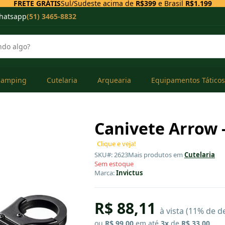
FRETE GRÁTIS
Sul/Sudeste acima de
R$399
e Brasil
R$1.199
hatsapp
(51) 3465-8832
Camping
Cutelaria
Arquearia
Equipamentos Táticos
Canivete Arrow -
Clique e veja!
SKU#: 2623
Mais produtos em
Cutelaria
Sem estoque
Marca:
Invictus
R$ 88,11
à vista (11% de d
ou
R$ 99,00
em até
3x
de
R$ 33,00