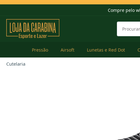
Compre pelo w
Pressão
Airsoft
Lunetas e Red Dot
Cutelaria