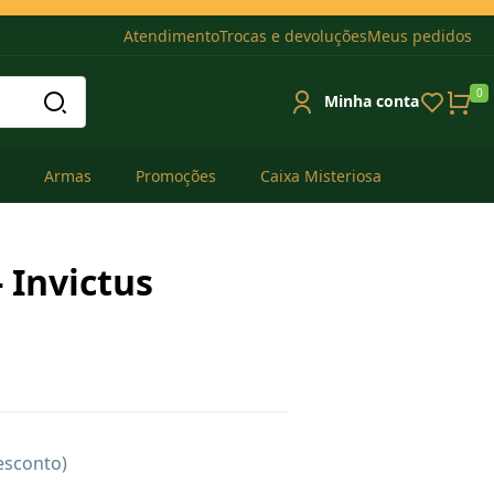
Atendimento
Trocas e devoluções
Meus pedidos
0
Minha conta
Armas
Promoções
Caixa Misteriosa
 Invictus
esconto)