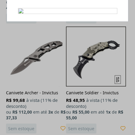
ou
R$ 49,00
em até
1x
de
R$
ou
R$ 55,00
em até
1x
de
R$
49,00
55,00
Sem estoque
Sem estoque
Canivete Archer - Invictus
Canivete Soldier - Invictus
R$ 99,68
à vista (11% de
R$ 48,95
à vista (11% de
desconto)
desconto)
ou
R$ 112,00
em até
3x
de
R$
ou
R$ 55,00
em até
1x
de
R$
37,33
55,00
Sem estoque
Sem estoque