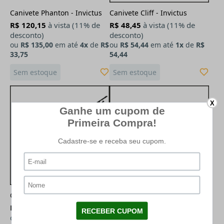
Canivete Phanton - Invictus
Canivete Cliff - Invictus
R$ 120,15
à vista (11% de
R$ 48,45
à vista (11% de
desconto)
desconto)
ou
R$ 135,00
em até
4x
de
R$
ou
R$ 54,44
em até
1x
de
R$
33,75
54,44
Sem estoque
Sem estoque
X
Canivete Snake - Invictus
Canivete Shark II - Invictus
R$ 43,61
à vista (11% de
R$ 48,95
à vista (11% de
desconto)
desconto)