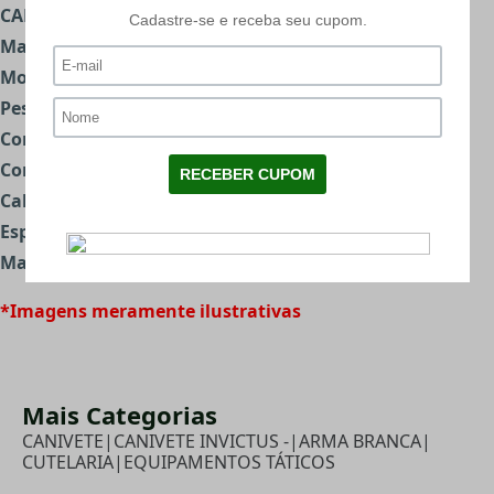
CARACTERÍSTICAS:
Marca:
Invictus
Modelo:
Ray
Peso:
166g
Comprimento total:
230mm
Comprimento da lâmina:
130mm
Cabo:
Polímero
Espessura da lâmina:
3mm
Material:
Aço inoxidável 3CR
*Imagens meramente ilustrativas
Mais Categorias
CANIVETE
|
CANIVETE INVICTUS -
|
ARMA BRANCA
|
CUTELARIA
|
EQUIPAMENTOS TÁTICOS