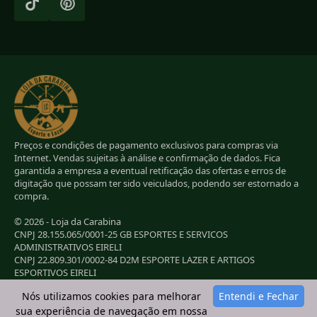
Preços e condições de pagamento exclusivos para compras via
Internet. Vendas sujeitas à análise e confirmação de dados. Fica
garantida a empresa a eventual retificação das ofertas e erros de
digitação que possam ter sido veiculados, podendo ser estornado a
compra.
© 2026 - Loja da Carabina
CNPJ 28.155.065/0001-25 GB ESPORTES E SERVICOS
ADMINISTRATIVOS EIRELI
CNPJ 22.809.301/0002-84 D2M ESPORTE LAZER E ARTIGOS
ESPORTIVOS EIRELI
CNPJ 38.283.264/0001-72 LC ESPORTES E LAZER LTDA
Nós utilizamos cookies para melhorar
Entendi e Fechar
CNPJ 42.084.009/0001-78 2G E B ESPORTE E LAZER LTDA
sua experiência de navegação em nossa