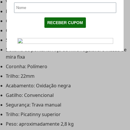
Velocidade máxima: até 244 m/s
Energia: aproximadamente 37 joules
Capacidade do cilindro: 100cc
Comprimento do cano: 21" (polegadas)
Sistema de disparo: Multishot com magazine rotativo
Sistema de pontaria: Alça de mira regulável e massa de
mira fixa
Coronha: Polímero
Trilho: 22mm
Acabamento: Oxidação negra
Gatilho: Convencional
Segurança: Trava manual
Trilho: Picatinny superior
Peso: aproximadamente 2,8 kg