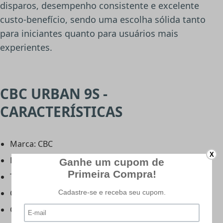
disparos, desempenho consistente e excelente
custo-benefício, sendo uma escolha sólida tanto
para iniciantes quanto para usuários mais
experientes.
CBC URBAN 9S -
CARACTERÍSTICAS
Marca: CBC
X
Modelo: Urban 9S
Tipo da carabina:
PCP
(Pré Charged Pneumatic)
Calibre: 6.35 mm (.25)
Capacidade do magazine: 9 tiros