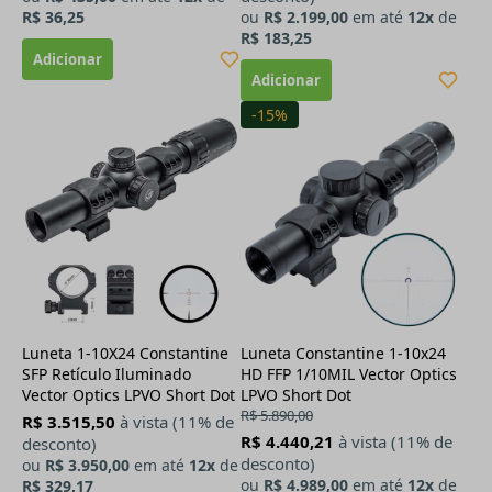
R$ 36,25
ou
R$ 2.199,00
em até
12x
de
R$ 183,25
-15%
Luneta 1-10X24 Constantine
Luneta Constantine 1-10x24
SFP Retículo Iluminado
HD FFP 1/10MIL Vector Optics
Vector Optics LPVO Short Dot
LPVO Short Dot
R$ 5.890,00
R$ 3.515,50
à vista (11% de
R$ 4.440,21
à vista (11% de
desconto)
desconto)
ou
R$ 3.950,00
em até
12x
de
ou
R$ 4.989,00
em até
12x
de
R$ 329,17