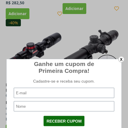
R$ 282,50
-40%
X
Luneta SR 1.5-5x20 WA T-
Luneta 1-7x24 Artemis SFP
Eagle LPVO Short Dot
Edgeless 22mm
R$ 1.299,00
R$ 1.156,11
à vista (11% de
R$ 693,31
à vista (11% de
desconto)
desconto)
ou
R$ 1.299,00
em até
12x
de
ou
R$ 779,00
em até
12x
de
R$ 108,25
R$ 64,92
Sem estoque