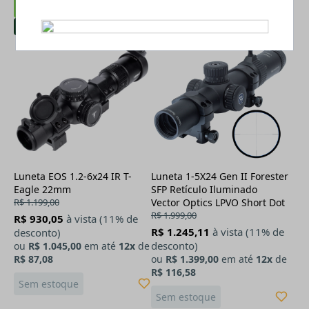
-13%
-30%
Luneta EOS 1.2-6x24 IR T-
Luneta 1-5X24 Gen II Forester
Eagle 22mm
SFP Retículo Iluminado
R$ 1.199,00
Vector Optics LPVO Short Dot
R$ 1.999,00
R$ 930,05
à vista (11% de
R$ 1.245,11
à vista (11% de
desconto)
desconto)
ou
R$ 1.045,00
em até
12x
de
R$ 87,08
ou
R$ 1.399,00
em até
12x
de
R$ 116,58
Sem estoque
Sem estoque