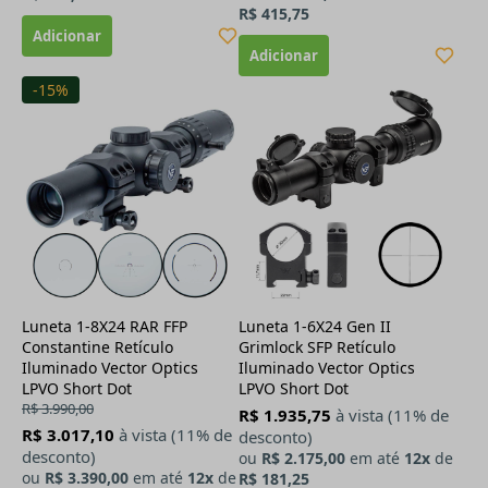
R$ 415,75
-15%
Luneta 1-8X24 RAR FFP
Luneta 1-6X24 Gen II
Constantine Retículo
Grimlock SFP Retículo
Iluminado Vector Optics
Iluminado Vector Optics
LPVO Short Dot
LPVO Short Dot
R$ 3.990,00
R$ 1.935,75
à vista (11% de
R$ 3.017,10
à vista (11% de
desconto)
desconto)
ou
R$ 2.175,00
em até
12x
de
ou
R$ 3.390,00
em até
12x
de
R$ 181,25