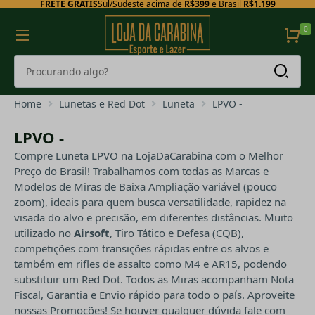
FRETE GRÁTIS
Sul/Sudeste acima de
R$399
e Brasil
R$1.199
0
Home
Lunetas e Red Dot
Luneta
LPVO -
LPVO -
Compre Luneta LPVO na LojaDaCarabina com o Melhor
Preço do Brasil! Trabalhamos com todas as Marcas e
Modelos de Miras de Baixa Ampliação variável (pouco
zoom), ideais para quem busca versatilidade, rapidez na
visada do alvo e precisão, em diferentes distâncias. Muito
utilizado no
Airsoft
, Tiro Tático e Defesa (CQB),
competições com transições rápidas entre os alvos e
também em rifles de assalto como M4 e AR15, podendo
substituir um Red Dot. Todos as Miras acompanham Nota
Fiscal, Garantia e Envio rápido para todo o país. Aproveite
nossas Promoções! Se houver qualquer dúvida fale com