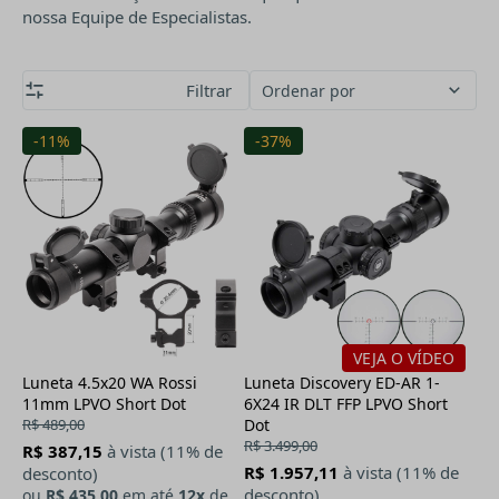
nossa Equipe de Especialistas.
Filtrar
Ordenar por
-11%
-37%
VEJA O VÍDEO
Luneta 4.5x20 WA Rossi
Luneta Discovery ED-AR 1-
11mm LPVO Short Dot
6X24 IR DLT FFP LPVO Short
R$ 489,00
Dot
R$ 3.499,00
R$ 387,15
à vista (11% de
R$ 1.957,11
à vista (11% de
desconto)
desconto)
ou
R$ 435,00
em até
12x
de