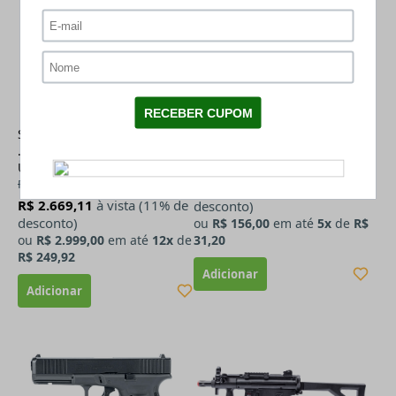
VEJA O VÍDEO
Shotgun Escopeta Pressão
Esfera de Aluminio Munição
.68 CO2 T4E TB68 RAM
.68 Umarex 30 un
Umarex Paintball
R$ 249,00
R$ 5.250,00
R$ 138,84
à vista (11% de
R$ 2.669,11
à vista (11% de
desconto)
desconto)
ou
R$ 156,00
em até
5x
de
R$
ou
R$ 2.999,00
em até
12x
de
31,20
R$ 249,92