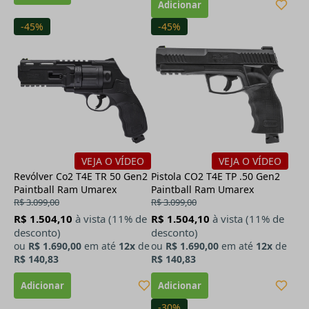
-45%
-45%
VEJA O VÍDEO
VEJA O VÍDEO
Revólver Co2 T4E TR 50 Gen2
Pistola CO2 T4E TP .50 Gen2
Paintball Ram Umarex
Paintball Ram Umarex
R$ 3.099,00
R$ 3.099,00
R$ 1.504,10
à vista (11% de
R$ 1.504,10
à vista (11% de
desconto)
desconto)
ou
R$ 1.690,00
em até
12x
de
ou
R$ 1.690,00
em até
12x
de
R$ 140,83
R$ 140,83
-30%