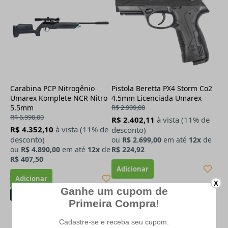
Carabina PCP Nitrogênio
Pistola Beretta PX4 Storm Co2
Umarex Komplete NCR Nitro
4.5mm Licenciada Umarex
5.5mm
R$ 2.999,00
R$ 6.990,00
R$ 2.402,11
à vista (11% de
R$ 4.352,10
à vista (11% de
desconto)
desconto)
ou
R$ 2.699,00
em até
12x
de
ou
R$ 4.890,00
em até
12x
de
R$ 224,92
R$ 407,50
X
-43%
-37%