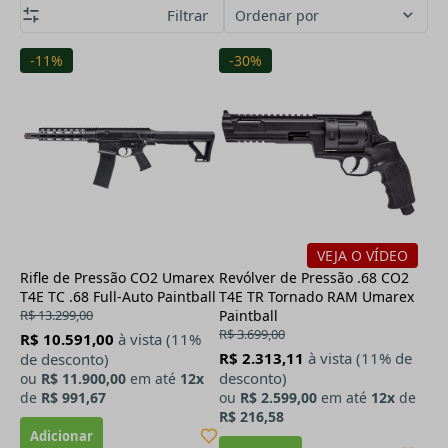
Filtrar
Ordenar por
-11%
-30%
VEJA O VÍDEO
Rifle de Pressão CO2 Umarex
Revólver de Pressão .68 CO2
T4E TC .68 Full-Auto Paintball
T4E TR Tornado RAM Umarex
R$ 13.299,00
Paintball
R$ 3.699,00
R$ 10.591,00
à vista (11%
R$ 2.313,11
à vista (11% de
de desconto)
desconto)
ou
R$ 11.900,00
em até
12x
de
R$ 991,67
ou
R$ 2.599,00
em até
12x
de
R$ 216,58