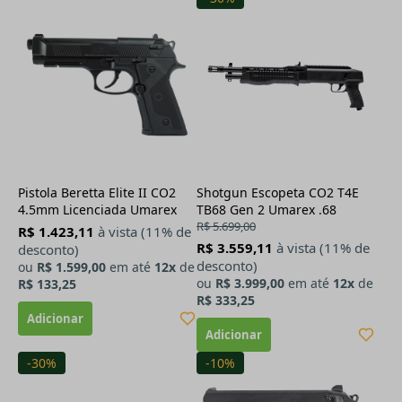
Pistola Beretta Elite II CO2
Shotgun Escopeta CO2 T4E
4.5mm Licenciada Umarex
TB68 Gen 2 Umarex .68
R$ 5.699,00
R$ 1.423,11
à vista (11% de
R$ 3.559,11
à vista (11% de
desconto)
desconto)
ou
R$ 1.599,00
em até
12x
de
ou
R$ 3.999,00
em até
12x
de
R$ 133,25
R$ 333,25
-30%
-10%