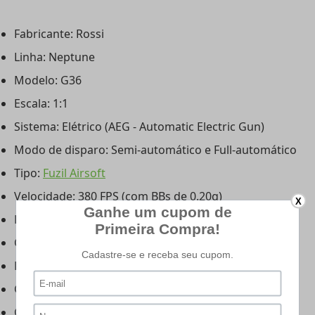
Fabricante: Rossi
Linha: Neptune
Modelo: G36
Escala: 1:1
Sistema: Elétrico (AEG - Automatic Electric Gun)
Modo de disparo: Semi-automático e Full-automático
Tipo:
Fuzil Airsoft
Velocidade: 380 FPS (com BBs de 0.20g)
X
Energia: 1.34 Joules
Cor: Preto
Peso: Aprox. 2.6 kg
Comprimento Coronha Rebatida: 500 mm
Comprimento Coronha Estendida: 720 mm