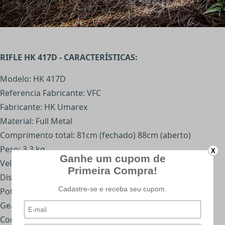
RIFLE HK 417D - CARACTERÍSTICAS:
Modelo: HK 417D
Referencia Fabricante: VFC
Fabricante: HK Umarex
Material: Full Metal
Comprimento total: 81cm (fechado) 88cm (aberto)
Peso: 3,3 kg
X
Velocidade: 400 fps (0,20gr)
Distância máxima: 50mts
Potência: 1,5 joule
Gear Box: Full Metal
Coronha: Retrátil