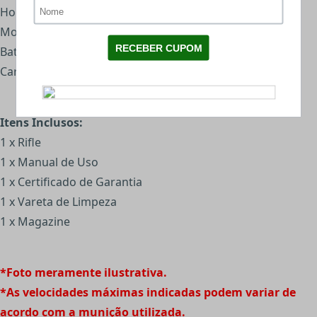
Hop Up: Ajustável BAXS System
Modo de Disparo: Semi automatico e full Automático
Bateria: Acompanha
Carregador: 220v
Itens Inclusos:
1 x Rifle
1 x Manual de Uso
1 x Certificado de Garantia
1 x Vareta de Limpeza
1 x Magazine
*Foto meramente ilustrativa.
*As velocidades máximas indicadas podem variar de
acordo com a munição utilizada.