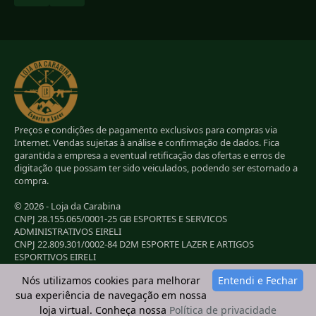
Preços e condições de pagamento exclusivos para compras via
Internet. Vendas sujeitas à análise e confirmação de dados. Fica
garantida a empresa a eventual retificação das ofertas e erros de
digitação que possam ter sido veiculados, podendo ser estornado a
compra.
© 2026 - Loja da Carabina
CNPJ 28.155.065/0001-25 GB ESPORTES E SERVICOS
ADMINISTRATIVOS EIRELI
CNPJ 22.809.301/0002-84 D2M ESPORTE LAZER E ARTIGOS
ESPORTIVOS EIRELI
CNPJ 38.283.264/0001-72 LC ESPORTES E LAZER LTDA
Nós utilizamos cookies para melhorar
Entendi e Fechar
CNPJ 42.084.009/0001-78 2G E B ESPORTE E LAZER LTDA
sua experiência de navegação em nossa
loja virtual. Conheça nossa
Política de privacidade