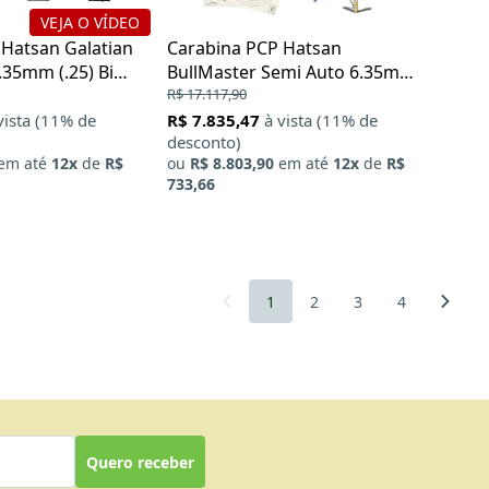
VEJA O VÍDEO
 Hatsan Galatian
Carabina PCP Hatsan
.35mm (.25) Big
BullMaster Semi Auto 6.35mm
+ Bomba Manual PCP + Alvos
R$ 17.117,90
vista (11% de
R$ 7.835,47
à vista (11% de
desconto)
em até
12x
de
R$
ou
R$ 8.803,90
em até
12x
de
R$
733,66
1
2
3
4
Quero receber