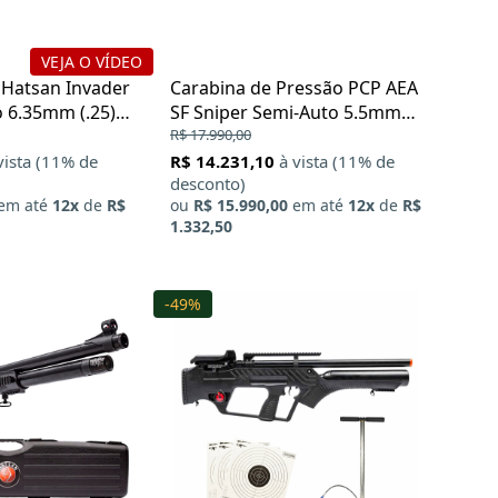
VEJA O VÍDEO
 Hatsan Invader
Carabina de Pressão PCP AEA
 6.35mm (.25)
SF Sniper Semi-Auto 5.5mm
(.22)
R$ 17.990,00
vista (11% de
R$ 14.231,10
à vista (11% de
desconto)
em até
12x
de
R$
ou
R$ 15.990,00
em até
12x
de
R$
1.332,50
-49%