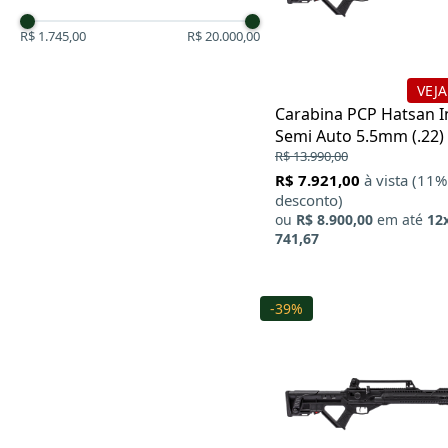
Cometa
Spring - Mola
.68
Crosman
CO2
R$ 1.745,00
R$ 20.000,00
Daisy
Green Gas
Diana
Elétrico
Edgun
VEJA
Effecto
Carabina PCP Hatsan I
Ekol
Semi Auto 5.5mm (.22)
Epic Airguns
R$ 13.990,00
Eun Jin
R$ 7.921,00
à vista (11%
Fiora
desconto)
FX Airgun
ou
R$ 8.900,00
em até
12
FXR
741,67
Flambeau
Gamo
Gunpower
-39%
Hammerli
Hatsan
HFC
HK
Huben
JTS
Kalibrgun