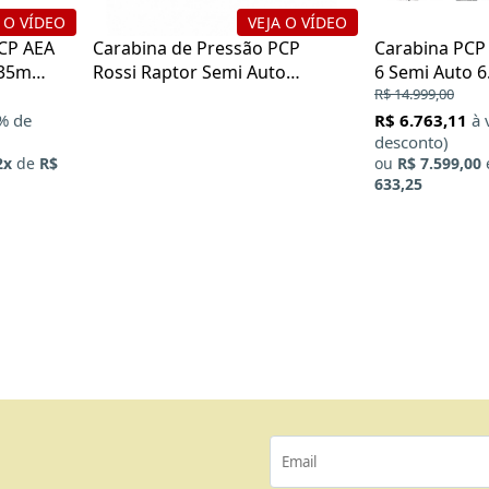
 O VÍDEO
VEJA O VÍDEO
PCP AEA
Carabina de Pressão PCP
Carabina PCP
6.35mm
Rossi Raptor Semi Auto
6 Semi Auto 6
5.5mm
Bore
R$ 14.999,00
1% de
R$ 6.763,11
à 
desconto)
2x
de
R$
ou
R$ 7.599,00
633,25