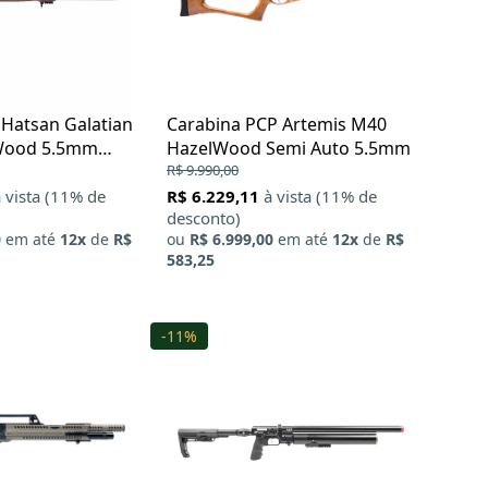
 Hatsan Galatian
Carabina PCP Artemis M40
 Wood 5.5mm
HazelWood Semi Auto 5.5mm
R$ 9.990,00
 vista (11% de
R$ 6.229,11
à vista (11% de
desconto)
0
em até
12x
de
R$
ou
R$ 6.999,00
em até
12x
de
R$
583,25
-11%