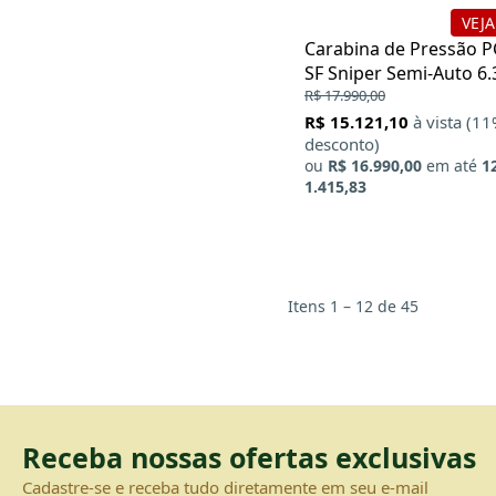
Stoeger
VEJA
Swiss Arms
Carabina de Pressão 
TAG
SF Sniper Semi-Auto 
Taipan
(.25)
R$ 17.990,00
Tuxing
R$ 15.121,10
à vista (1
Umarex
desconto)
Vigor
ou
R$ 16.990,00
em até
1
Walther
1.415,83
WE
Xisico
Itens 1 – 12 de 45
Receba nossas ofertas exclusivas
Cadastre-se e receba tudo diretamente em seu e-mail