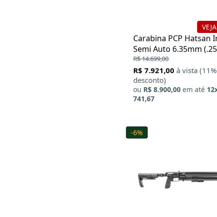
KPP
Kral
VEJA
KWC
Carabina PCP Hatsan I
Loja da Carabina
Semi Auto 6.35mm (.25
Magpul
Bore
R$ 14.699,00
Militari
R$ 7.921,00
à vista (11%
Nautika
desconto)
Nikkostirling
ou
R$ 8.900,00
em até
12
Niksan
741,67
Norica
Nova Vista
PCP Custom
Phantom Elite
-6%
Plano
QGK
QuickShot
Retay
Reximex
Rossi
SAG
Sig Sauer