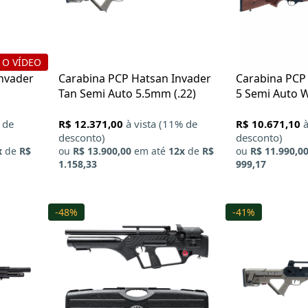
 O VÍDEO
nvader
Carabina PCP Hatsan Invader
Carabina PCP
Tan Semi Auto 5.5mm (.22)
5 Semi Auto
(.22)
 de
R$ 12.371,00
à vista (11% de
R$ 10.671,10
à
desconto)
desconto)
x
de
R$
ou
R$ 13.900,00
em até
12x
de
R$
ou
R$ 11.990,0
1.158,33
999,17
-48%
-41%