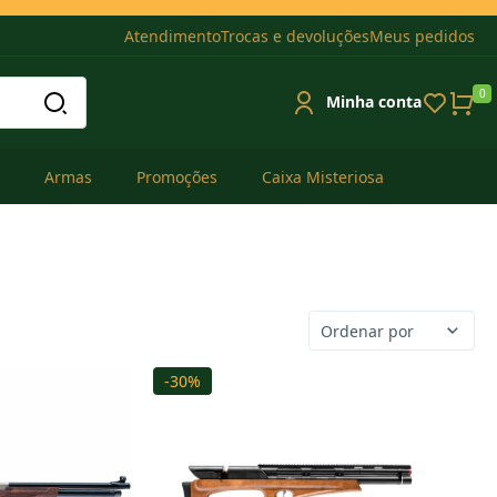
Atendimento
Trocas e devoluções
Meus pedidos
0
Minha conta
Armas
Promoções
Caixa Misteriosa
Ordenar por
-30%