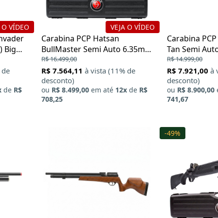
 O VÍDEO
VEJA O VÍDEO
nvader
Carabina PCP Hatsan
Carabina PCP
) Big
BullMaster Semi Auto 6.35mm
Tan Semi Auto
(.25) Big Bore
R$ 16.499,00
Big Bore
R$ 14.999,00
 de
R$ 7.564,11
à vista (11% de
R$ 7.921,00
à 
desconto)
desconto)
x
de
R$
ou
R$ 8.499,00
em até
12x
de
R$
ou
R$ 8.900,00
708,25
741,67
-49%