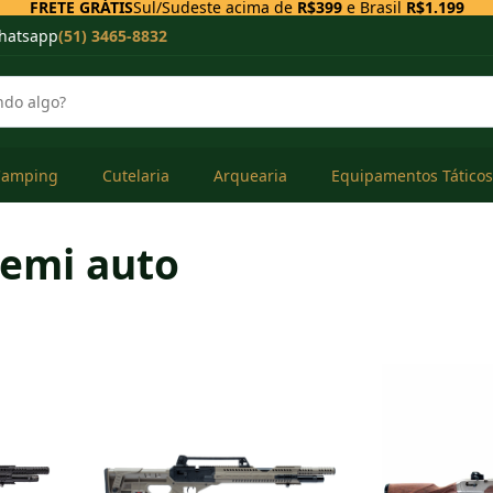
FRETE GRÁTIS
Sul/Sudeste acima de
R$399
e Brasil
R$1.199
hatsapp
(51) 3465-8832
Camping
Cutelaria
Arquearia
Equipamentos Táticos
semi auto